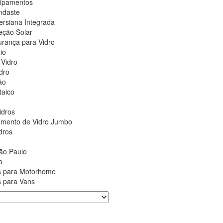
ipamentos
ndaste
ersiana Integrada
teção Solar
urança para Vidro
io
 Vidro
dro
ão
taico
idros
çamento de Vidro Jumbo
dros
ão Paulo
o
as para Motorhome
s para Vans