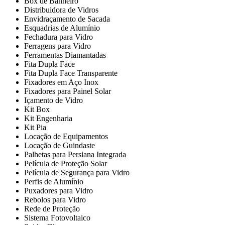
Box de Banheiro
Distribuidora de Vidros
Envidraçamento de Sacada
Esquadrias de Alumínio
Fechadura para Vidro
Ferragens para Vidro
Ferramentas Diamantadas
Fita Dupla Face
Fita Dupla Face Transparente
Fixadores em Aço Inox
Fixadores para Painel Solar
Içamento de Vidro
Kit Box
Kit Engenharia
Kit Pia
Locação de Equipamentos
Locação de Guindaste
Palhetas para Persiana Integrada
Película de Proteção Solar
Película de Segurança para Vidro
Perfis de Alumínio
Puxadores para Vidro
Rebolos para Vidro
Rede de Proteção
Sistema Fotovoltaico