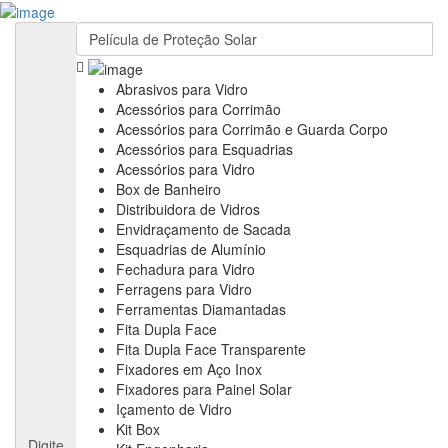
Cadastre sua Vidraçaria
Sign In
Cadastre sua Vidraçaria
Home
Empresas
Abrasivos para Vidro
Anuncie
Acessórios para Corrimão
Informativos
Acessórios para Corrimão e Guarda Corpo
Notícias & Negócios
Acessórios para Esquadrias
Feiras & Eventos
Acessórios para Vidro
Vídeos
Box de Banheiro
Contato
Distribuidora de Vidros
Fale Conosco
Envidraçamento de Sacada
Assine nossa Newsletter
Esquadrias de Alumínio
Fechadura para Vidro
Ferragens para Vidro
Ferramentas Diamantadas
Fita Dupla Face
Fita Dupla Face Transparente
Fixadores em Aço Inox
Fixadores para Painel Solar
Içamento de Vidro
Kit Box
Digite