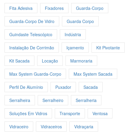
Fita Adesiva
Fixadores
Guarda-Corpo
Guarda-Corpo De Vidro
Guarda Corpo
Guindaste Telescópico
Indústria
Instalação De Corrimão
Içamento
Kit Pivotante
Kit Sacada
Locação
Marmoraria
Max System Guarda-Corpo
Max System Sacada
Perfil De Alumínio
Puxador
Sacada
Serralheira
Serralheiro
Serralheria
Soluções Em Vidros
Transporte
Ventosa
Vidraceiro
Vidraceiros
Vidraçaria