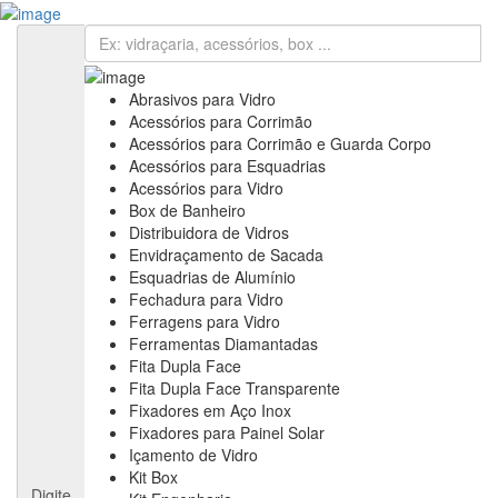
Cadastre sua Vidraçaria
Sign In
Cadastre sua Vidraçaria
Home
Empresas
Abrasivos para Vidro
Anuncie
Acessórios para Corrimão
Informativos
Acessórios para Corrimão e Guarda Corpo
Notícias & Negócios
Acessórios para Esquadrias
Feiras & Eventos
Acessórios para Vidro
Vídeos
Box de Banheiro
Contato
Distribuidora de Vidros
Fale Conosco
Envidraçamento de Sacada
Assine nossa Newsletter
Esquadrias de Alumínio
Fechadura para Vidro
Ferragens para Vidro
Ferramentas Diamantadas
Fita Dupla Face
Fita Dupla Face Transparente
Fixadores em Aço Inox
Fixadores para Painel Solar
Içamento de Vidro
Kit Box
Digite