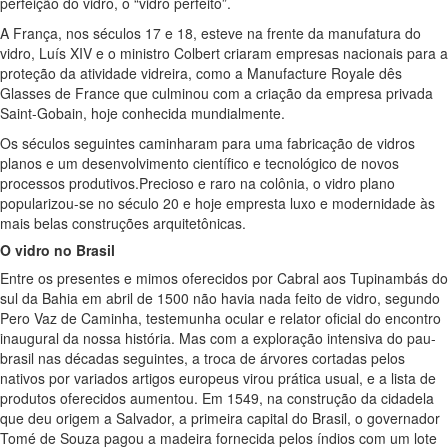
perfeição do vidro, o “vidro perfeito”.
A França, nos séculos 17 e 18, esteve na frente da manufatura do
vidro, Luís XIV e o ministro Colbert criaram empresas nacionais para a
proteção da atividade vidreira, como a Manufacture Royale dês
Glasses de France que culminou com a criação da empresa privada
Saint-Gobain, hoje conhecida mundialmente.
Os séculos seguintes caminharam para uma fabricação de vidros
planos e um desenvolvimento científico e tecnológico de novos
processos produtivos.Precioso e raro na colônia, o vidro plano
popularizou-se no século 20 e hoje empresta luxo e modernidade às
mais belas construções arquitetônicas.
O vidro no Brasil
Entre os presentes e mimos oferecidos por Cabral aos Tupinambás do
sul da Bahia em abril de 1500 não havia nada feito de vidro, segundo
Pero Vaz de Caminha, testemunha ocular e relator oficial do encontro
inaugural da nossa história. Mas com a exploração intensiva do pau-
brasil nas décadas seguintes, a troca de árvores cortadas pelos
nativos por variados artigos europeus virou prática usual, e a lista de
produtos oferecidos aumentou. Em 1549, na construção da cidadela
que deu origem a Salvador, a primeira capital do Brasil, o governador
Tomé de Souza pagou a madeira fornecida pelos índios com um lote