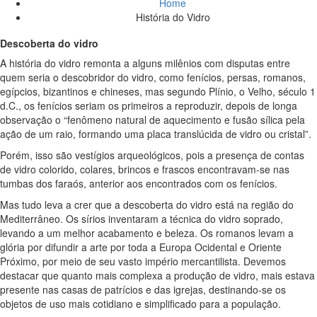
Home
História do Vidro
Descoberta do vidro
A história do vidro remonta a alguns milênios com disputas entre
quem seria o descobridor do vidro, como fenícios, persas, romanos,
egípcios, bizantinos e chineses, mas segundo Plínio, o Velho, século 1
d.C., os fenícios seriam os primeiros a reproduzir, depois de longa
observação o “fenômeno natural de aquecimento e fusão sílica pela
ação de um raio, formando uma placa translúcida de vidro ou cristal”.
Porém, isso são vestígios arqueológicos, pois a presença de contas
de vidro colorido, colares, brincos e frascos encontravam-se nas
tumbas dos faraós, anterior aos encontrados com os fenícios.
Mas tudo leva a crer que a descoberta do vidro está na região do
Mediterrâneo. Os sírios inventaram a técnica do vidro soprado,
levando a um melhor acabamento e beleza. Os romanos levam a
glória por difundir a arte por toda a Europa Ocidental e Oriente
Próximo, por meio de seu vasto império mercantilista. Devemos
destacar que quanto mais complexa a produção de vidro, mais estava
presente nas casas de patrícios e das igrejas, destinando-se os
objetos de uso mais cotidiano e simplificado para a população.