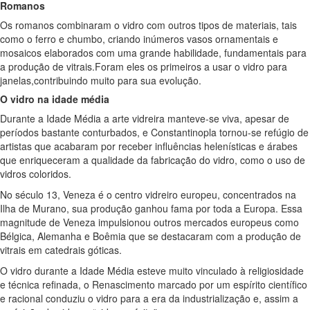
Romanos
Os romanos combinaram o vidro com outros tipos de materiais, tais
como o ferro e chumbo, criando inúmeros vasos ornamentais e
mosaicos elaborados com uma grande habilidade, fundamentais para
a produção de vitrais.Foram eles os primeiros a usar o vidro para
janelas,contribuindo muito para sua evolução.
O vidro na idade média
Durante a Idade Média a arte vidreira manteve-se viva, apesar de
períodos bastante conturbados, e Constantinopla tornou-se refúgio de
artistas que acabaram por receber influências helenísticas e árabes
que enriqueceram a qualidade da fabricação do vidro, como o uso de
vidros coloridos.
No século 13, Veneza é o centro vidreiro europeu, concentrados na
Ilha de Murano, sua produção ganhou fama por toda a Europa. Essa
magnitude de Veneza impulsionou outros mercados europeus como
Bélgica, Alemanha e Boêmia que se destacaram com a produção de
vitrais em catedrais góticas.
O vidro durante a Idade Média esteve muito vinculado à religiosidade
e técnica refinada, o Renascimento marcado por um espírito científico
e racional conduziu o vidro para a era da industrialização e, assim a