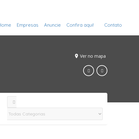
Cadastre sua Vidraçaria
Sign In
Home
Empresas
Anuncie
Confira aqui!
Contato
Ver no mapa