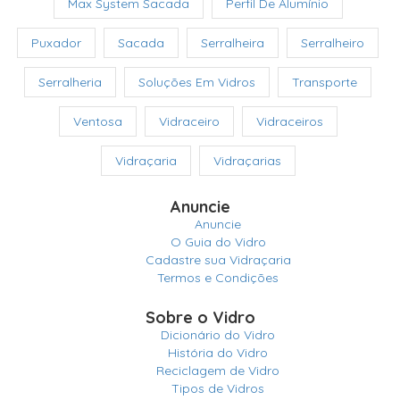
Max System Sacada
Perfil De Alumínio
Puxador
Sacada
Serralheira
Serralheiro
Serralheria
Soluções Em Vidros
Transporte
Ventosa
Vidraceiro
Vidraceiros
Vidraçaria
Vidraçarias
Anuncie
Anuncie
O Guia do Vidro
Cadastre sua Vidraçaria
Termos e Condições
Sobre o Vidro
Dicionário do Vidro
História do Vidro
Reciclagem de Vidro
Tipos de Vidros