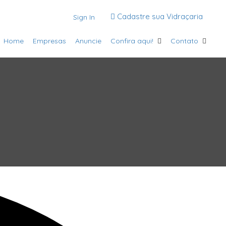
Cadastre sua Vidraçaria
Sign In
Home
Empresas
Anuncie
Confira aqui!
Contato