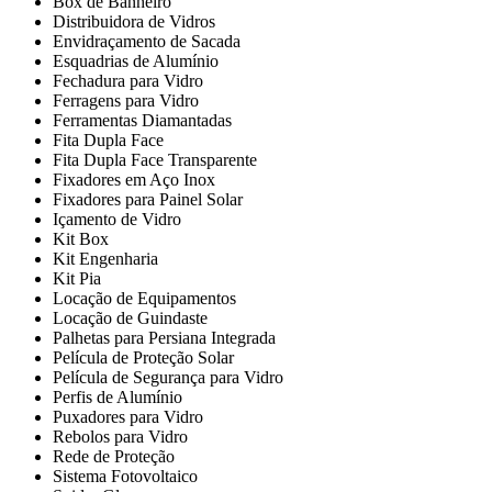
Box de Banheiro
Distribuidora de Vidros
Envidraçamento de Sacada
Esquadrias de Alumínio
Fechadura para Vidro
Ferragens para Vidro
Ferramentas Diamantadas
Fita Dupla Face
Fita Dupla Face Transparente
Fixadores em Aço Inox
Fixadores para Painel Solar
Içamento de Vidro
Kit Box
Kit Engenharia
Kit Pia
Locação de Equipamentos
Locação de Guindaste
Palhetas para Persiana Integrada
Película de Proteção Solar
Película de Segurança para Vidro
Perfis de Alumínio
Puxadores para Vidro
Rebolos para Vidro
Rede de Proteção
Sistema Fotovoltaico