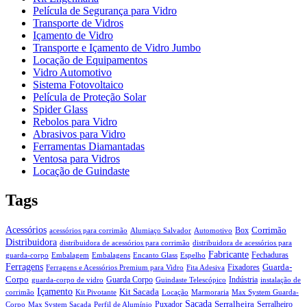
Película de Segurança para Vidro
Transporte de Vidros
Içamento de Vidro
Transporte e Içamento de Vidro Jumbo
Locação de Equipamentos
Vidro Automotivo
Sistema Fotovoltaico
Película de Proteção Solar
Spider Glass
Rebolos para Vidro
Abrasivos para Vidro
Ferramentas Diamantadas
Ventosa para Vidros
Locação de Guindaste
Tags
Acessórios
Corrimão
Box
acessórios para corrimão
Alumiaço Salvador
Automotivo
Distribuidora
distribuidora de acessórios para corrimão
distribuidora de acessórios para
Fabricante
Fechaduras
guarda-corpo
Embalagem
Embalagens
Encanto Glass
Espelho
Ferragens
Guarda-
Fixadores
Ferragens e Acessórios Premium para Vidro
Fita Adesiva
Corpo
Guarda Corpo
Indústria
guarda-corpo de vidro
Guindaste Telescópico
instalação de
Içamento
Kit Sacada
corrimão
Kit Pivotante
Locação
Marmoraria
Max System Guarda-
Sacada
Serralheira
Puxador
Serralheiro
Corpo
Max System Sacada
Perfil de Alumínio