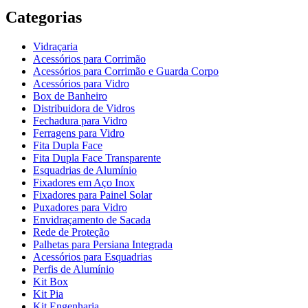
Categorias
Vidraçaria
Acessórios para Corrimão
Acessórios para Corrimão e Guarda Corpo
Acessórios para Vidro
Box de Banheiro
Distribuidora de Vidros
Fechadura para Vidro
Ferragens para Vidro
Fita Dupla Face
Fita Dupla Face Transparente
Esquadrias de Alumínio
Fixadores em Aço Inox
Fixadores para Painel Solar
Puxadores para Vidro
Envidraçamento de Sacada
Rede de Proteção
Palhetas para Persiana Integrada
Acessórios para Esquadrias
Perfis de Alumínio
Kit Box
Kit Pia
Kit Engenharia