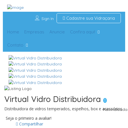
Cadastre sua Vidraçaria
Sign In
Home
Empresas
Anuncie
Confira aqui!
Contato
Virtual Vidro Distribuidora
Distribuidora de vidros temperados, espelhos, box e acessórios
Reivindicada
Seja o primeiro a avaliar!
Compartilhar