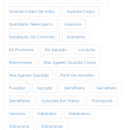
Guarda-Corpo De Vidro
Guarda Corpo
Guindaste Telescópico
Indústria
Instalação De Corrimão
Içamento
Kit Pivotante
Kit Sacada
Locação
Marmoraria
Max System Guarda-Corpo
Max System Sacada
Perfil De Alumínio
Puxador
Sacada
Serralheira
Serralheiro
Serralheria
Soluções Em Vidros
Transporte
Ventosa
Vidraceiro
Vidraceiros
Vidraçaria
Vidraçarias