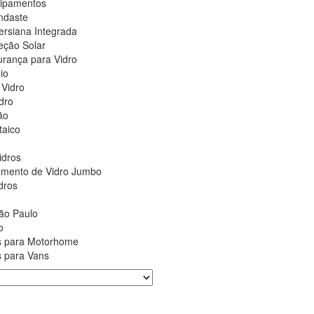
ipamentos
ndaste
ersiana Integrada
teção Solar
urança para Vidro
io
 Vidro
dro
ão
taico
idros
çamento de Vidro Jumbo
dros
ão Paulo
o
as para Motorhome
s para Vans