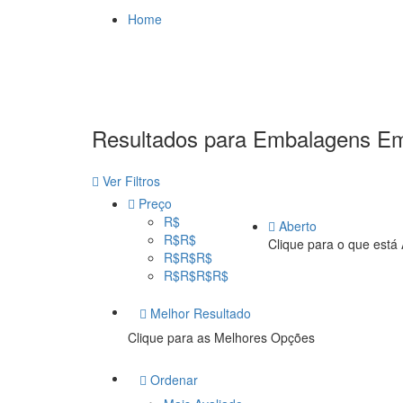
Home
Resultados para
Embalagens
Em
Ver Filtros
Preço
R$
Aberto
R$R$
Clique para o que está
R$R$R$
R$R$R$R$
Melhor Resultado
Clique para as Melhores Opções
Ordenar