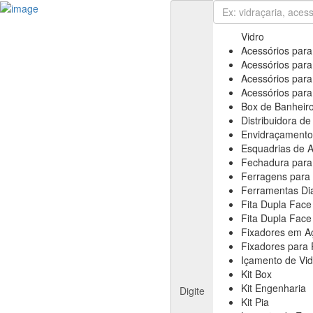
Cadastre sua Vidraçaria
Sign In
Cadastre sua Vidraçaria
Vidro
Home
Acessórios par
Empresas
Acessórios par
Anuncie
Acessórios para
Informativos
Acessórios para
Notícias & Negócios
Box de Banheir
Feiras & Eventos
Distribuidora de
Vídeos
Envidraçamento
Contato
Esquadrias de A
Fale Conosco
Fechadura para
Assine nossa Newsletter
Ferragens para 
Ferramentas D
Fita Dupla Face
Fita Dupla Face
Fixadores em A
Fixadores para 
Içamento de Vid
Kit Box
Kit Engenharia
Digite
Kit Pia