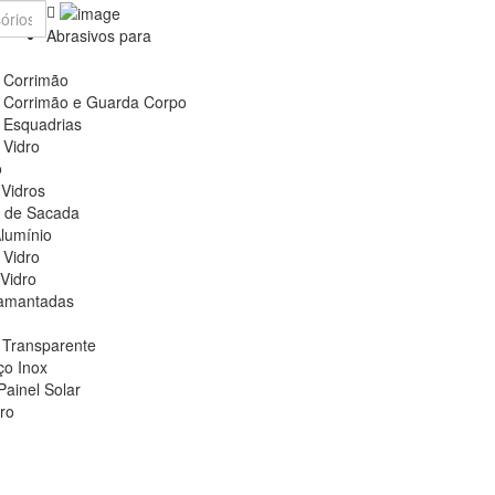
Abrasivos para
a Corrimão
a Corrimão e Guarda Corpo
 Esquadrias
 Vidro
o
 Vidros
 de Sacada
lumínio
 Vidro
Vidro
iamantadas
 Transparente
ço Inox
Painel Solar
ro