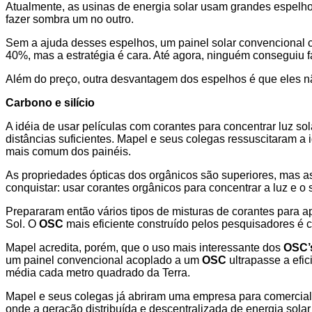
Atualmente, as usinas de energia solar usam grandes espelho
fazer sombra um no outro.
Sem a ajuda desses espelhos, um painel solar convencional c
40%, mas a estratégia é cara. Até agora, ninguém conseguiu 
Além do preço, outra desvantagem dos espelhos é que eles não
Carbono e silício
A idéia de usar películas com corantes para concentrar luz so
distâncias suficientes. Mapel e seus colegas ressuscitaram a 
mais comum dos painéis.
As propriedades ópticas dos orgânicos são superiores, mas as 
conquistar: usar corantes orgânicos para concentrar a luz e o s
Prepararam então vários tipos de misturas de corantes para a
Sol. O
OSC
mais eficiente construído pelos pesquisadores é 
Mapel acredita, porém, que o uso mais interessante dos
OSC’
um painel convencional acoplado a um
OSC
ultrapasse a efi
média cada metro quadrado da Terra.
Mapel e seus colegas já abriram uma empresa para comerciali
onde a geração distribuída e descentralizada de energia solar 