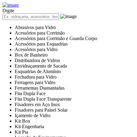
Cadastre sua Vidraçaria
Sign In
Digite
Cadastre sua Vidraçaria
Home
Abrasivos para Vidro
Empresas
Acessórios para Corrimão
Anuncie
Acessórios para Corrimão e Guarda Corpo
Informativos
Acessórios para Esquadrias
Notícias & Negócios
Acessórios para Vidro
Feiras & Eventos
Box de Banheiro
Vídeos
Distribuidora de Vidros
Contato
Envidraçamento de Sacada
Fale Conosco
Esquadrias de Alumínio
Assine nossa Newsletter
Fechadura para Vidro
Ferragens para Vidro
Ferramentas Diamantadas
Fita Dupla Face
Fita Dupla Face Transparente
Fixadores em Aço Inox
Fixadores para Painel Solar
Içamento de Vidro
Kit Box
Kit Engenharia
Kit Pia