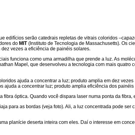
e edifícios serão catedrais repletas de vitrais coloridos –capaz
adores do
MIT
(Instituto de Tecnologia de Massachusetts). Os ci
 dez vezes a eficiência de painéis solares.
eciais funciona como uma armadilha que prende a luz. As moléc
Jonathan Mapel, que desenvolveu a tecnologia com mais quatro 
oridos ajuda a concentrar a luz; produto amplia em dez vezes a
 ajuda a concentrar luz; produto amplia eficiência dos painéis
ibra óptica. Quando você dispara laser numa ponta da fibra, ess
viaja para as bordas (veja foto). Ali, a luz concentrada pode s
uma planície deserta inteira com eles. Daí o interesse em conce