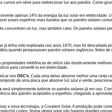
s curvos em série para redirecionar luz aos painéis. Como gir
onverte apenas 14% da energia da luz solar em eletricidade. 
fazer esses espelhos mais baratos que os painéis solares comu
 concentram só luz, mas também calor. Os painéis solares preci
lar já tinha sido explorada nos anos 1970, mas foi descartada 
idéia quando pesquisavam painéis solares orgânicos, feitos de 
propriedades eletrônicas do silício são drasticamente melhores,
ilício para convertê-la em eletricidade.
plicar nos
OSC’s
. Cada uma delas absorve melhor uma certa cor
composto de uma placa que absorve luz azul e verde, posiciona
s
será simplesmente turbinar os painéis solares já em uso. Com
ciência dos painéis acoplados a espelhos, chegando a aprove
zar a nova tecnologia, a Covalent Solar. A produção pode come
reduzirá custos. Numa utopia solar não haveria grandes usinas. 