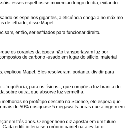
assóis, esses espelhos se movem ao longo do dia, evitando
Usando os espelhos gigantes, a eficiência chega a no máximo
ns de telhado, disse Mapel.
sam, então, ser esfriados para funcionar direito.
porque os corantes da época não transportavam luz por
compostos de carbono -usado em lugar do silício, material
 explicou Mapel. Eles resolveram, portanto, dividir para
 –freqüência, para os físicos–, que compõe a luz branca do
da sobre outra, que absorve luz vermelha.
 melhorias no protótipo descrito na Science, ele espera que
itar mais de 50% dos quase 5 megawatts-horas que atingem em
çar em três anos. O engenheiro diz apostar em um futuro
Cada edifício teria seu próprio painel para evitar o