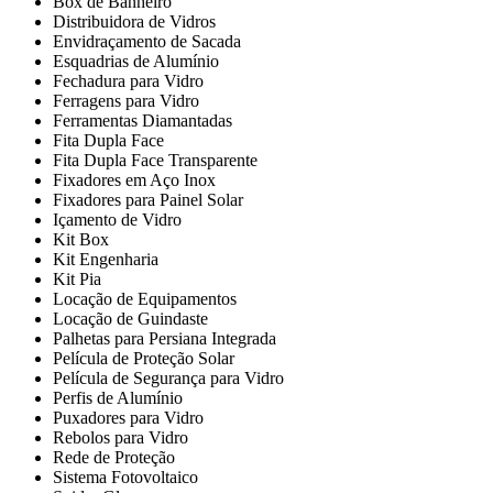
Box de Banheiro
Distribuidora de Vidros
Envidraçamento de Sacada
Esquadrias de Alumínio
Fechadura para Vidro
Ferragens para Vidro
Ferramentas Diamantadas
Fita Dupla Face
Fita Dupla Face Transparente
Fixadores em Aço Inox
Fixadores para Painel Solar
Içamento de Vidro
Kit Box
Kit Engenharia
Kit Pia
Locação de Equipamentos
Locação de Guindaste
Palhetas para Persiana Integrada
Película de Proteção Solar
Película de Segurança para Vidro
Perfis de Alumínio
Puxadores para Vidro
Rebolos para Vidro
Rede de Proteção
Sistema Fotovoltaico