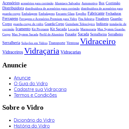
Acessórios
Corrimão
Box
acessórios para corrimão
Alumiaço Salvador
Automotivo
Distribuidora
distribuidora de acessórios para corrimão
distribuidora de acessórios para
Fabricante
Fechaduras
guarda-corpo
Embalagem
Embalagens
Encanto Glass
Espelho
Ferragens
Guarda-
Fixadores
Ferragens e Acessórios Premium para Vidro
Fita Adesiva
Corpo
Guarda Corpo
Indústria
guarda-corpo de vidro
Guindaste Telescópico
instalação de
Içamento
Kit Sacada
corrimão
Kit Pivotante
Locação
Marmoraria
Max System Guarda-
Sacada
Serralheira
Puxador
Serralheiro
Corpo
Max System Sacada
Perfil de Alumínio
Vidraceiro
Serralheria
Transporte
Ventosa
Soluções em Vidros
Vidraçaria
Vidraceiros
Vidraçarias
Anuncie
Anuncie
O Guia do Vidro
Cadastre sua Vidraçaria
Termos e Condições
Sobre o Vidro
Dicionário do Vidro
História do Vidro