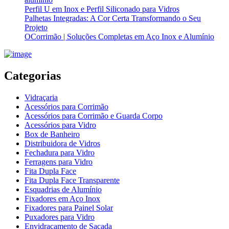
Perfil U em Inox e Perfil Siliconado para Vidros
Palhetas Integradas: A Cor Certa Transformando o Seu
Projeto
OCorrimão | Soluções Completas em Aço Inox e Alumínio
Categorias
Vidraçaria
Acessórios para Corrimão
Acessórios para Corrimão e Guarda Corpo
Acessórios para Vidro
Box de Banheiro
Distribuidora de Vidros
Fechadura para Vidro
Ferragens para Vidro
Fita Dupla Face
Fita Dupla Face Transparente
Esquadrias de Alumínio
Fixadores em Aço Inox
Fixadores para Painel Solar
Puxadores para Vidro
Envidraçamento de Sacada