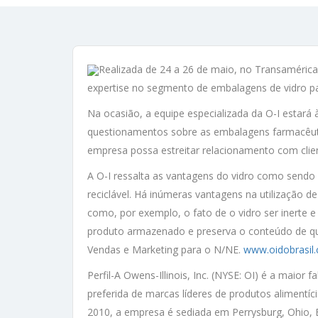
Realizada de 24 a 26 de maio, no Transaméric
expertise no segmento de embalagens de vidro par
Na ocasião, a equipe especializada da O-I estará à
questionamentos sobre as embalagens farmacêuti
empresa possa estreitar relacionamento com cli
A O-I ressalta as vantagens do vidro como sendo
reciclável. Há inúmeras vantagens na utilização
como, por exemplo, o fato de o vidro ser inerte
produto armazenado e preserva o conteúdo de qual
Vendas e Marketing para o N/NE.
www.oidobrasil.
Perfil-A Owens-Illinois, Inc. (NYSE: OI) é a maior
preferida de marcas líderes de produtos alimentí
2010, a empresa é sediada em Perrysburg, Ohio,