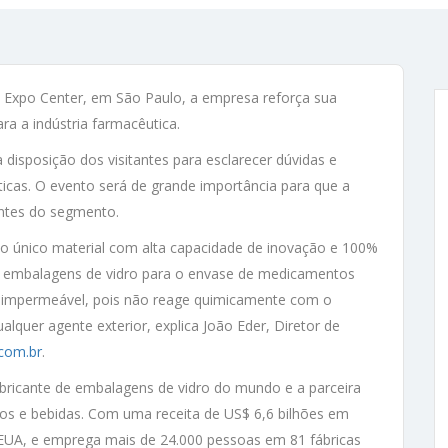
a Expo Center, em São Paulo, a empresa reforça sua
a a indústria farmacêutica.
 disposição dos visitantes para esclarecer dúvidas e
cas. O evento será de grande importância para que a
entes do segmento.
 o único material com alta capacidade de inovação e 100%
 de embalagens de vidro para o envase de medicamentos
 e impermeável, pois não reage quimicamente com o
quer agente exterior, explica João Eder, Diretor de
com.br
.
 fabricante de embalagens de vidro do mundo e a parceira
cios e bebidas. Com uma receita de US$ 6,6 bilhões em
 EUA, e emprega mais de 24.000 pessoas em 81 fábricas