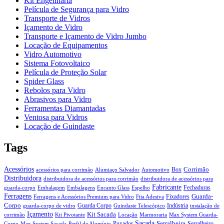
Kit Engenharia
Película de Segurança para Vidro
Transporte de Vidros
Içamento de Vidro
Transporte e Içamento de Vidro Jumbo
Locação de Equipamentos
Vidro Automotivo
Sistema Fotovoltaico
Película de Proteção Solar
Spider Glass
Rebolos para Vidro
Abrasivos para Vidro
Ferramentas Diamantadas
Ventosa para Vidros
Locação de Guindaste
Tags
Acessórios
Corrimão
Box
acessórios para corrimão
Alumiaço Salvador
Automotivo
Distribuidora
distribuidora de acessórios para corrimão
distribuidora de acessórios para
Fabricante
Fechaduras
guarda-corpo
Embalagem
Embalagens
Encanto Glass
Espelho
Ferragens
Guarda-
Fixadores
Ferragens e Acessórios Premium para Vidro
Fita Adesiva
Corpo
Guarda Corpo
Indústria
guarda-corpo de vidro
Guindaste Telescópico
instalação de
Içamento
Kit Sacada
corrimão
Kit Pivotante
Locação
Marmoraria
Max System Guarda-
Sacada
Serralheira
Puxador
Serralheiro
Corpo
Max System Sacada
Perfil de Alumínio