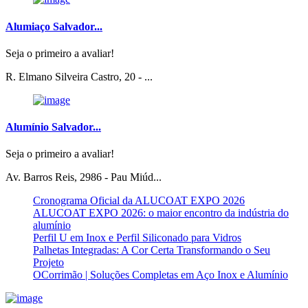
Alumiaço Salvador...
Seja o primeiro a avaliar!
R. Elmano Silveira Castro, 20 - ...
Alumínio Salvador...
Seja o primeiro a avaliar!
Av. Barros Reis, 2986 - Pau Miúd...
Cronograma Oficial da ALUCOAT EXPO 2026
ALUCOAT EXPO 2026: o maior encontro da indústria do
alumínio
Perfil U em Inox e Perfil Siliconado para Vidros
Palhetas Integradas: A Cor Certa Transformando o Seu
Projeto
OCorrimão | Soluções Completas em Aço Inox e Alumínio