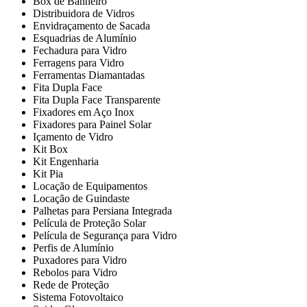
Box de Banheiro
Distribuidora de Vidros
Envidraçamento de Sacada
Esquadrias de Alumínio
Fechadura para Vidro
Ferragens para Vidro
Ferramentas Diamantadas
Fita Dupla Face
Fita Dupla Face Transparente
Fixadores em Aço Inox
Fixadores para Painel Solar
Içamento de Vidro
Kit Box
Kit Engenharia
Kit Pia
Locação de Equipamentos
Locação de Guindaste
Palhetas para Persiana Integrada
Película de Proteção Solar
Película de Segurança para Vidro
Perfis de Alumínio
Puxadores para Vidro
Rebolos para Vidro
Rede de Proteção
Sistema Fotovoltaico