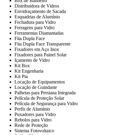
Box de Banheiro
Distribuidora de Vidros
Envidraçamento de Sacada
Esquadrias de Alumínio
Fechadura para Vidro
Ferragens para Vidro
Ferramentas Diamantadas
Fita Dupla Face
Fita Dupla Face Transparente
Fixadores em Aço Inox
Fixadores para Painel Solar
Içamento de Vidro
Kit Box
Kit Engenharia
Kit Pia
Locação de Equipamentos
Locação de Guindaste
Palhetas para Persiana Integrada
Película de Proteção Solar
Película de Segurança para Vidro
Perfis de Alumínio
Puxadores para Vidro
Rebolos para Vidro
Rede de Proteção
Sistema Fotovoltaico