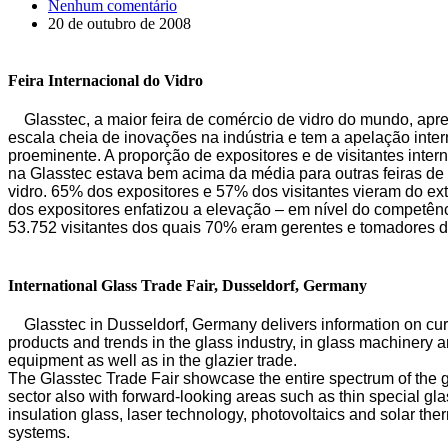
Nenhum comentário
20 de outubro de 2008
Feira Internacional do Vidro
Glasstec, a maior feira de comércio de vidro do mundo, apr
escala cheia de inovações na indústria e tem a apelação inte
proeminente. A proporção de expositores e de visitantes inter
na Glasstec estava bem acima da média para outras feiras de
vidro. 65% dos expositores e 57% dos visitantes vieram do ext
dos expositores enfatizou a elevação – em nível do competên
53.752 visitantes dos quais 70% eram gerentes e tomadores d
International Glass Trade Fair, Dusseldorf, Germany
Glasstec in Dusseldorf, Germany delivers information on cur
products and trends in the glass industry, in glass machinery 
equipment as well as in the glazier trade.
The Glasstec Trade Fair showcase the entire spectrum of the 
sector also with forward-looking areas such as thin special gla
insulation glass, laser technology, photovoltaics and solar the
systems.