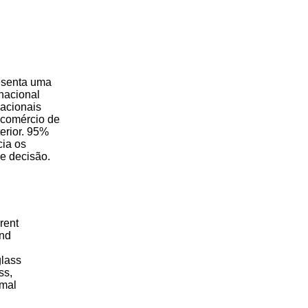
esenta uma
rnacional
nacionais
 comércio de
erior. 95%
cia os
e decisão.
rent
and
glass
ss,
rmal