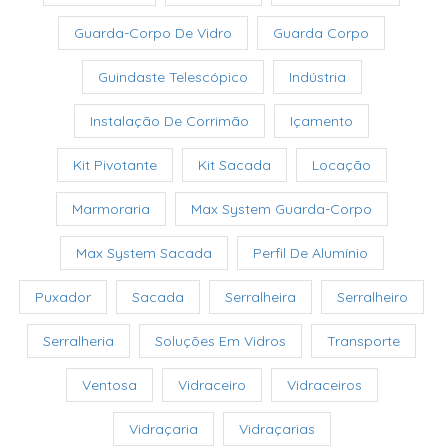
Guarda-Corpo De Vidro
Guarda Corpo
Guindaste Telescópico
Indústria
Instalação De Corrimão
Içamento
Kit Pivotante
Kit Sacada
Locação
Marmoraria
Max System Guarda-Corpo
Max System Sacada
Perfil De Alumínio
Puxador
Sacada
Serralheira
Serralheiro
Serralheria
Soluções Em Vidros
Transporte
Ventosa
Vidraceiro
Vidraceiros
Vidraçaria
Vidraçarias