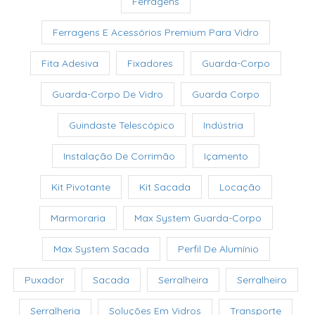
Ferragens
Ferragens E Acessórios Premium Para Vidro
Fita Adesiva
Fixadores
Guarda-Corpo
Guarda-Corpo De Vidro
Guarda Corpo
Guindaste Telescópico
Indústria
Instalação De Corrimão
Içamento
Kit Pivotante
Kit Sacada
Locação
Marmoraria
Max System Guarda-Corpo
Max System Sacada
Perfil De Alumínio
Puxador
Sacada
Serralheira
Serralheiro
Serralheria
Soluções Em Vidros
Transporte