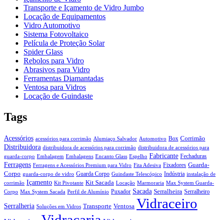
Transporte e Içamento de Vidro Jumbo
Locação de Equipamentos
Vidro Automotivo
Sistema Fotovoltaico
Película de Proteção Solar
Spider Glass
Rebolos para Vidro
Abrasivos para Vidro
Ferramentas Diamantadas
Ventosa para Vidros
Locação de Guindaste
Tags
Acessórios
Corrimão
Box
acessórios para corrimão
Alumiaço Salvador
Automotivo
Distribuidora
distribuidora de acessórios para corrimão
distribuidora de acessórios para
Fabricante
Fechaduras
guarda-corpo
Embalagem
Embalagens
Encanto Glass
Espelho
Ferragens
Guarda-
Fixadores
Ferragens e Acessórios Premium para Vidro
Fita Adesiva
Corpo
Guarda Corpo
Indústria
guarda-corpo de vidro
Guindaste Telescópico
instalação de
Içamento
Kit Sacada
corrimão
Kit Pivotante
Locação
Marmoraria
Max System Guarda-
Sacada
Serralheira
Puxador
Serralheiro
Corpo
Max System Sacada
Perfil de Alumínio
Vidraceiro
Serralheria
Transporte
Ventosa
Soluções em Vidros
Vidraçaria