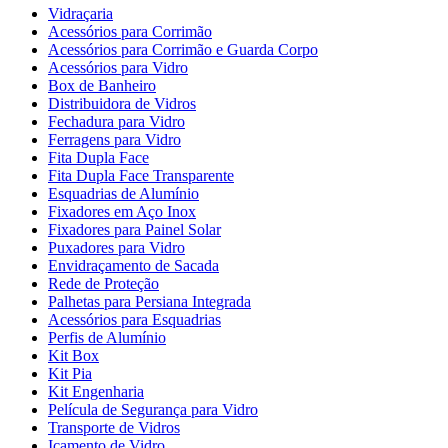
Vidraçaria
Acessórios para Corrimão
Acessórios para Corrimão e Guarda Corpo
Acessórios para Vidro
Box de Banheiro
Distribuidora de Vidros
Fechadura para Vidro
Ferragens para Vidro
Fita Dupla Face
Fita Dupla Face Transparente
Esquadrias de Alumínio
Fixadores em Aço Inox
Fixadores para Painel Solar
Puxadores para Vidro
Envidraçamento de Sacada
Rede de Proteção
Palhetas para Persiana Integrada
Acessórios para Esquadrias
Perfis de Alumínio
Kit Box
Kit Pia
Kit Engenharia
Película de Segurança para Vidro
Transporte de Vidros
Içamento de Vidro