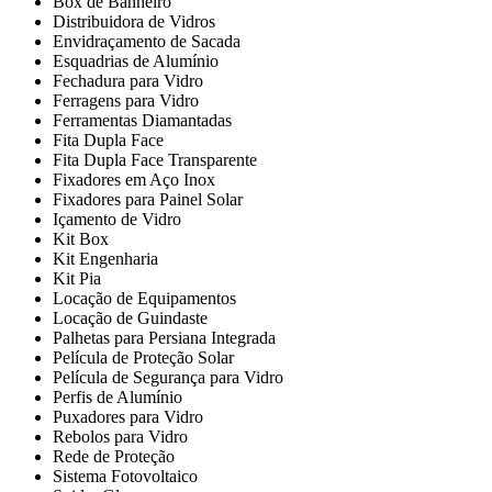
Box de Banheiro
Distribuidora de Vidros
Envidraçamento de Sacada
Esquadrias de Alumínio
Fechadura para Vidro
Ferragens para Vidro
Ferramentas Diamantadas
Fita Dupla Face
Fita Dupla Face Transparente
Fixadores em Aço Inox
Fixadores para Painel Solar
Içamento de Vidro
Kit Box
Kit Engenharia
Kit Pia
Locação de Equipamentos
Locação de Guindaste
Palhetas para Persiana Integrada
Película de Proteção Solar
Película de Segurança para Vidro
Perfis de Alumínio
Puxadores para Vidro
Rebolos para Vidro
Rede de Proteção
Sistema Fotovoltaico