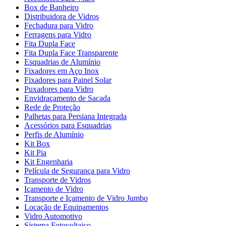
Box de Banheiro
Distribuidora de Vidros
Fechadura para Vidro
Ferragens para Vidro
Fita Dupla Face
Fita Dupla Face Transparente
Esquadrias de Alumínio
Fixadores em Aço Inox
Fixadores para Painel Solar
Puxadores para Vidro
Envidraçamento de Sacada
Rede de Proteção
Palhetas para Persiana Integrada
Acessórios para Esquadrias
Perfis de Alumínio
Kit Box
Kit Pia
Kit Engenharia
Película de Segurança para Vidro
Transporte de Vidros
Içamento de Vidro
Transporte e Içamento de Vidro Jumbo
Locação de Equipamentos
Vidro Automotivo
Sistema Fotovoltaico