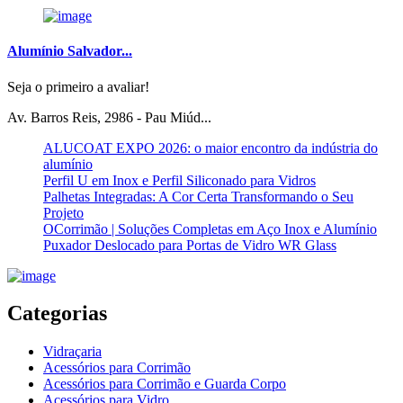
Alumínio Salvador...
Seja o primeiro a avaliar!
Av. Barros Reis, 2986 - Pau Miúd...
ALUCOAT EXPO 2026: o maior encontro da indústria do
alumínio
Perfil U em Inox e Perfil Siliconado para Vidros
Palhetas Integradas: A Cor Certa Transformando o Seu
Projeto
OCorrimão | Soluções Completas em Aço Inox e Alumínio
Puxador Deslocado para Portas de Vidro WR Glass
Categorias
Vidraçaria
Acessórios para Corrimão
Acessórios para Corrimão e Guarda Corpo
Acessórios para Vidro