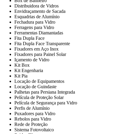
Box de Banheiro
Distribuidora de Vidros
Envidraçamento de Sacada
Esquadrias de Alumínio
Fechadura para Vidro
Ferragens para Vidro
Ferramentas Diamantadas
Fita Dupla Face
Fita Dupla Face Transparente
Fixadores em Aço Inox
Fixadores para Painel Solar
Içamento de Vidro
Kit Box
Kit Engenharia
Kit Pia
Locação de Equipamentos
Locação de Guindaste
Palhetas para Persiana Integrada
Película de Proteção Solar
Película de Segurança para Vidro
Perfis de Alumínio
Puxadores para Vidro
Rebolos para Vidro
Rede de Proteção
Sistema Fotovoltaico