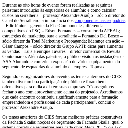
Durante as oito horas de evento foram realizadas as seguintes
palestras: introdução às esquadrias de alumínio e como calcular
custos na serralheria – professor Alexandre Araújo – sócio diretor do
Canal do Serralheiro; a importância dos
componentes nas esquadrias
– Edir Júnior – gerente da Fise Componentes; diferenciais
competitivos do PSQ – Edson Fernandes – consultor da AFEAL;
estratégias de marketing para a serralheria – Fernando Del Bosco –
sócio diretor da Total Marketing e Propaganda; liderança em ação –
César Campos – sócio diretor do Grupo APTI; dicas para aumentar
as vendas – Luis Henrique Tavares – diretor comercial da Revista
Contramarco. Além das palestras, o público visitou as instalações da
ASA Alumínio e conferiu a exposição de vários equipamentos do
segmento de esquadrias de alumínio da empresa Topmax.
Segundo os organizadores do evento, os temas anteriores do CIES
também tiveram boa participação de público e foram bem
orientativos para o dia a dia em suas empresas. “Conseguimos
fechar o ano com aproveitamento acima do projetado. Acreditamos
que cada encontro contribuiu significativamente para a formação
empreendedora e profissional de cada participantes”, conclui o
professor Alexandre Araujo.
Os temas anteriores do CIES foram: melhores práticas construtivas
da Fachada Skalla; noções de orçamento da Fachada Skalla; qual o
sistema correto de esquadrias para cada obra: Mega 20, 25 ou 32?;