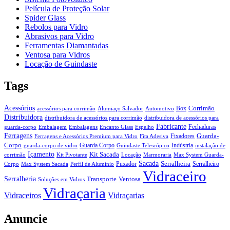
Película de Proteção Solar
Spider Glass
Rebolos para Vidro
Abrasivos para Vidro
Ferramentas Diamantadas
Ventosa para Vidros
Locação de Guindaste
Tags
Acessórios
Corrimão
Box
acessórios para corrimão
Alumiaço Salvador
Automotivo
Distribuidora
distribuidora de acessórios para corrimão
distribuidora de acessórios para
Fabricante
Fechaduras
guarda-corpo
Embalagem
Embalagens
Encanto Glass
Espelho
Ferragens
Guarda-
Fixadores
Ferragens e Acessórios Premium para Vidro
Fita Adesiva
Corpo
Guarda Corpo
Indústria
guarda-corpo de vidro
Guindaste Telescópico
instalação de
Içamento
Kit Sacada
corrimão
Kit Pivotante
Locação
Marmoraria
Max System Guarda-
Sacada
Serralheira
Puxador
Serralheiro
Corpo
Max System Sacada
Perfil de Alumínio
Vidraceiro
Serralheria
Transporte
Ventosa
Soluções em Vidros
Vidraçaria
Vidraceiros
Vidraçarias
Anuncie