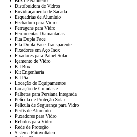
Box de Banheiro
Distribuidora de Vidros
Envidraçamento de Sacada
Esquadrias de Alumínio
Fechadura para Vidro
Ferragens para Vidro
Ferramentas Diamantadas
Fita Dupla Face
Fita Dupla Face Transparente
Fixadores em Aço Inox
Fixadores para Painel Solar
Içamento de Vidro
Kit Box
Kit Engenharia
Kit Pia
Locação de Equipamentos
Locação de Guindaste
Palhetas para Persiana Integrada
Película de Proteção Solar
Película de Segurança para Vidro
Perfis de Alumínio
Puxadores para Vidro
Rebolos para Vidro
Rede de Proteção
Sistema Fotovoltaico