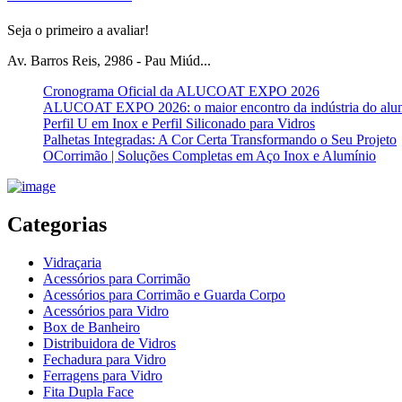
Seja o primeiro a avaliar!
Av. Barros Reis, 2986 - Pau Miúd...
Cronograma Oficial da ALUCOAT EXPO 2026
ALUCOAT EXPO 2026: o maior encontro da indústria do alu
Perfil U em Inox e Perfil Siliconado para Vidros
Palhetas Integradas: A Cor Certa Transformando o Seu Projeto
OCorrimão | Soluções Completas em Aço Inox e Alumínio
Categorias
Vidraçaria
Acessórios para Corrimão
Acessórios para Corrimão e Guarda Corpo
Acessórios para Vidro
Box de Banheiro
Distribuidora de Vidros
Fechadura para Vidro
Ferragens para Vidro
Fita Dupla Face