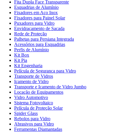
Fita Dupla Face Transparente
Esquadrias de Alumínio
Fixadores em Aço Inox
Fixadores para Painel Solar
Puxadores para Vidro
Envidraçamento de Sacada
Rede de Proteção
Palhetas para Persiana Integrada
Acessórios para Esquadrias
Perfis de Alumínio
Kit Box
Kit Pia
Kit Engenharia
Película de Segurança para Vidro
Transporte de Vidros
Içamento de Vidro
Transporte e Içamento de Vidro Jumbo
Locação de Equipamentos
Vidro Automotivo
Sistema Fotovoltaico
Película de Proteção Solar
Spider Glass
Rebolos para Vidro
Abrasivos para Vidro
Ferramentas Diamantadas