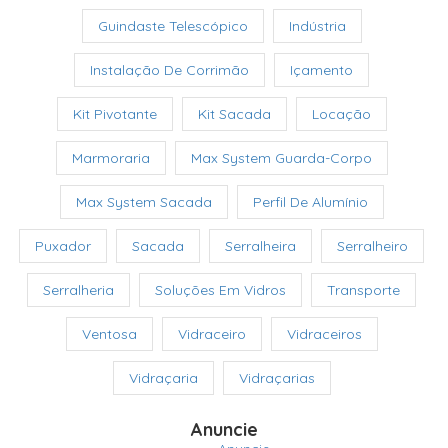
Guindaste Telescópico
Indústria
Instalação De Corrimão
Içamento
Kit Pivotante
Kit Sacada
Locação
Marmoraria
Max System Guarda-Corpo
Max System Sacada
Perfil De Alumínio
Puxador
Sacada
Serralheira
Serralheiro
Serralheria
Soluções Em Vidros
Transporte
Ventosa
Vidraceiro
Vidraceiros
Vidraçaria
Vidraçarias
Anuncie