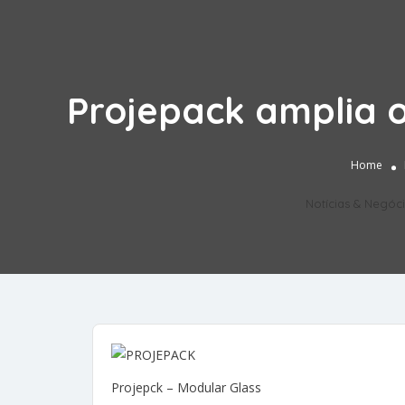
Projepack amplia 
Home
Notícias & Negóc
Projepck – Modular Glass