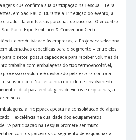
lagens que confirma sua participação na Fesqua – Feira
entes, em São Paulo. Durante a 11ª edição do evento, a
 e traduzi-la em futuras parcerias de sucesso. O encontro
o São Paulo Expo Exhibition & Convention Center.
iência e produtividade às empresas, a Projepack seleciona
zem alternativas específicas para o segmento – entre eles
a para o setor, possui capacidade para receber volumes de
junto trabalha com embalagens do tipo termoencolhível,
o processo o volume é deslocado pela esteira contra a
um sensor ótico. Na sequência do ciclo de envolvimento
himento. Ideal para embalagens de vidros e esquadrias, a
or minuto.
mbalagens, a Projepack aposta na consolidação de alguns
rcado – excelência na qualidade dos equipamentos,
de. “A participação na Fesqua promete ser muito
partilhar com os parceiros do segmento de esquadrias a