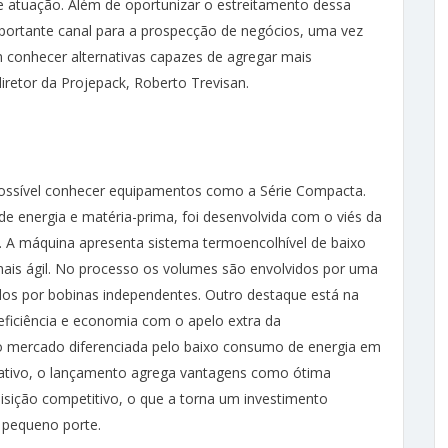
e atuação. Além de oportunizar o estreitamento dessa
portante canal para a prospecção de negócios, uma vez
em conhecer alternativas capazes de agregar mais
iretor da Projepack, Roberto Trevisan.
ossível conhecer equipamentos como a Série Compacta.
o de energia e matéria-prima, foi desenvolvida com o viés da
 A máquina apresenta sistema termoencolhível de baixo
ais ágil. No processo os volumes são envolvidos por uma
cidos por bobinas independentes. Outro destaque está na
 eficiência e economia com o apelo extra da
ao mercado diferenciada pelo baixo consumo de energia em
rativo, o lançamento agrega vantagens como ótima
isição competitivo, o que a torna um investimento
pequeno porte.