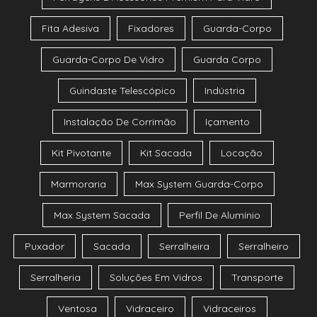
Fita Adesiva
Fixadores
Guarda-Corpo
Guarda-Corpo De Vidro
Guarda Corpo
Guindaste Telescópico
Indústria
Instalação De Corrimão
Içamento
Kit Pivotante
Kit Sacada
Locação
Marmoraria
Max System Guarda-Corpo
Max System Sacada
Perfil De Alumínio
Puxador
Sacada
Serralheira
Serralheiro
Serralheria
Soluções Em Vidros
Transporte
Ventosa
Vidraceiro
Vidraceiros