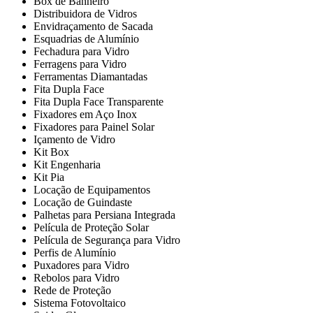
Box de Banheiro
Distribuidora de Vidros
Envidraçamento de Sacada
Esquadrias de Alumínio
Fechadura para Vidro
Ferragens para Vidro
Ferramentas Diamantadas
Fita Dupla Face
Fita Dupla Face Transparente
Fixadores em Aço Inox
Fixadores para Painel Solar
Içamento de Vidro
Kit Box
Kit Engenharia
Kit Pia
Locação de Equipamentos
Locação de Guindaste
Palhetas para Persiana Integrada
Película de Proteção Solar
Película de Segurança para Vidro
Perfis de Alumínio
Puxadores para Vidro
Rebolos para Vidro
Rede de Proteção
Sistema Fotovoltaico