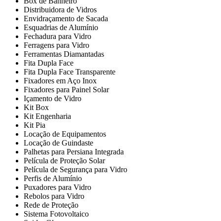
Box de Banheiro
Distribuidora de Vidros
Envidraçamento de Sacada
Esquadrias de Alumínio
Fechadura para Vidro
Ferragens para Vidro
Ferramentas Diamantadas
Fita Dupla Face
Fita Dupla Face Transparente
Fixadores em Aço Inox
Fixadores para Painel Solar
Içamento de Vidro
Kit Box
Kit Engenharia
Kit Pia
Locação de Equipamentos
Locação de Guindaste
Palhetas para Persiana Integrada
Película de Proteção Solar
Película de Segurança para Vidro
Perfis de Alumínio
Puxadores para Vidro
Rebolos para Vidro
Rede de Proteção
Sistema Fotovoltaico