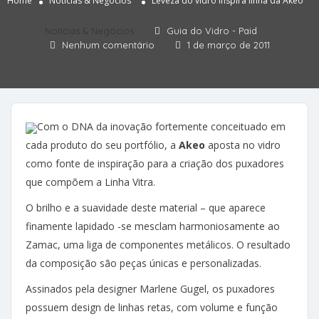
Home
Notícias & Negócios
Leveza do vidro inspira linha da Akeo
Notícias & Negócios
Guia do Vidro - Paid
Nenhum comentário
1 de março de 2011
Com o DNA da inovação fortemente conceituado em
cada produto do seu portfólio, a
Akeo
aposta no vidro
como fonte de inspiração para a criação dos puxadores
que compõem a Linha Vitra.
O brilho e a suavidade deste material – que aparece
finamente lapidado -se mesclam harmoniosamente ao
Zamac, uma liga de componentes metálicos. O resultado
da composição são peças únicas e personalizadas.
Assinados pela designer Marlene Gugel, os puxadores
possuem design de linhas retas, com volume e função