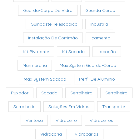
Guarda-Corpo De Vidro
Guarda Corpo
Guindaste Telescópico
Indústria
Instalação De Corrimão
Içamento
Kit Pivotante
Kit Sacada
Locação
Marmoraria
Max System Guarda-Corpo
Max System Sacada
Perfil De Alumínio
Puxador
Sacada
Serralheira
Serralheiro
Serralheria
Soluções Em Vidros
Transporte
Ventosa
Vidraceiro
Vidraceiros
Vidraçaria
Vidraçarias