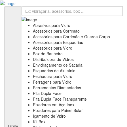
Cadastre sua Vidraçaria
Sign In
Cadastre sua Vidraçaria
Home
Empresas
Abrasivos para Vidro
Anuncie
Acessórios para Corrimão
Informativos
Acessórios para Corrimão e Guarda Corpo
Notícias & Negócios
Acessórios para Esquadrias
Feiras & Eventos
Acessórios para Vidro
Vídeos
Box de Banheiro
Contato
Distribuidora de Vidros
Fale Conosco
Envidraçamento de Sacada
Assine nossa Newsletter
Esquadrias de Alumínio
Fechadura para Vidro
Ferragens para Vidro
Ferramentas Diamantadas
Fita Dupla Face
Fita Dupla Face Transparente
Fixadores em Aço Inox
Fixadores para Painel Solar
Içamento de Vidro
Kit Box
Digite