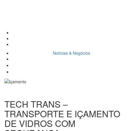
segurança é com a Tech
Trans
Home
Notícias & Negócios
Içamento de vidro com total segurança é com a Tech Trans
Notícias & Negócios
Guia do Vidro - Paid
Nenhum comentário
23 de agosto de 2022
TECH TRANS –
TRANSPORTE E IÇAMENTO
DE VIDROS COM