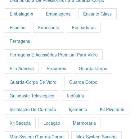
Distribuidora De Acessórios Para Guarda-Corpo
Embalagem
Embalagens
Encanto Glass
Espelho
Fabricante
Fechaduras
Ferragens
Ferragens E Acessórios Premium Para Vidro
Fita Adesiva
Fixadores
Guarda-Corpo
Guarda-Corpo De Vidro
Guarda Corpo
Guindaste Telescópico
Indústria
Instalação De Corrimão
Içamento
Kit Pivotante
Kit Sacada
Locação
Marmoraria
Max System Guarda-Corpo
Max System Sacada