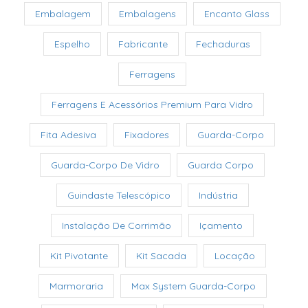
Embalagem
Embalagens
Encanto Glass
Espelho
Fabricante
Fechaduras
Ferragens
Ferragens E Acessórios Premium Para Vidro
Fita Adesiva
Fixadores
Guarda-Corpo
Guarda-Corpo De Vidro
Guarda Corpo
Guindaste Telescópico
Indústria
Instalação De Corrimão
Içamento
Kit Pivotante
Kit Sacada
Locação
Marmoraria
Max System Guarda-Corpo