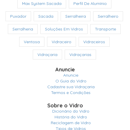
Max System Sacada
Perfil De Alumínio
Puxador
Sacada
Serralheira
Serralheiro
Serralheria
Soluções Em Vidros
Transporte
Ventosa
Vidraceiro
Vidraceiros
Vidraçaria
Vidraçarias
Anuncie
Anuncie
O Guia do Vidro
Cadastre sua Vidraçaria
Termos e Condições
Sobre o Vidro
Dicionário do Vidro
História do Vidro
Reciclagem de Vidro
Tipos de Vidros