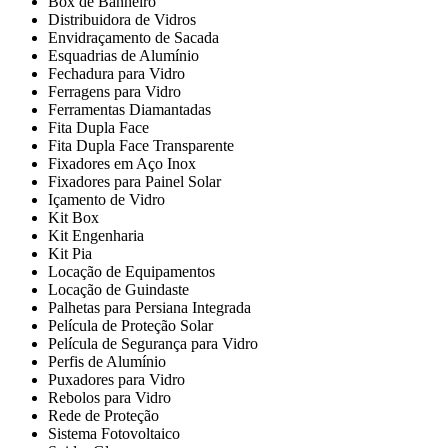
Box de Banheiro
Distribuidora de Vidros
Envidraçamento de Sacada
Esquadrias de Alumínio
Fechadura para Vidro
Ferragens para Vidro
Ferramentas Diamantadas
Fita Dupla Face
Fita Dupla Face Transparente
Fixadores em Aço Inox
Fixadores para Painel Solar
Içamento de Vidro
Kit Box
Kit Engenharia
Kit Pia
Locação de Equipamentos
Locação de Guindaste
Palhetas para Persiana Integrada
Película de Proteção Solar
Película de Segurança para Vidro
Perfis de Alumínio
Puxadores para Vidro
Rebolos para Vidro
Rede de Proteção
Sistema Fotovoltaico