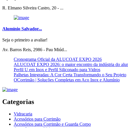
R. Elmano Silveira Castro, 20 - ...
Alumínio Salvador...
Seja o primeiro a avaliar!
Av. Barros Reis, 2986 - Pau Miúd...
Cronograma Oficial da ALUCOAT EXPO 2026
ALUCOAT EXPO 2026: o maior encontro da indústria do alu
Perfil U em Inox e Perfil Siliconado para Vidros
Palhetas Integradas: A Cor Certa Transformando o Seu Projeto
OCorrimão | Soluções Completas em Aço Inox e Alumínio
Categorias
Vidraçaria
Acessórios para Corrimão
Acessórios para Corrimão e Guarda Corpo