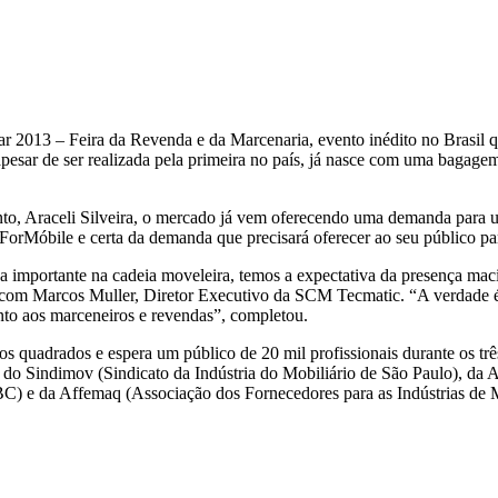
ar 2013 – Feira da Revenda e da Marcenaria, evento inédito no Brasil q
esar de ser realizada pela primeira no país, já nasce com uma bagagem
nto, Araceli Silveira, o mercado já vem oferecendo uma demanda para 
ForMóbile e certa da demanda que precisará oferecer ao seu público pa
ça importante na cadeia moveleira, temos a expectativa da presença maciç
com Marcos Muller, Diretor Executivo da SCM Tecmatic. “A verdade é q
nto aos marceneiros e revendas”, completou.
 quadrados e espera um público de 20 mil profissionais durante os trê
, do Sindimov (Sindicato da Indústria do Mobiliário de São Paulo), da 
) e da Affemaq (Associação dos Fornecedores para as Indústrias de 