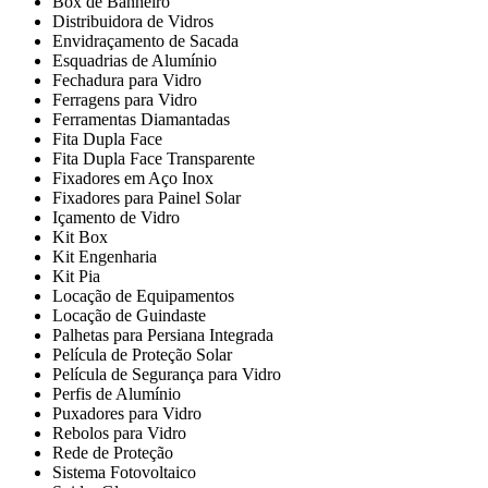
Box de Banheiro
Distribuidora de Vidros
Envidraçamento de Sacada
Esquadrias de Alumínio
Fechadura para Vidro
Ferragens para Vidro
Ferramentas Diamantadas
Fita Dupla Face
Fita Dupla Face Transparente
Fixadores em Aço Inox
Fixadores para Painel Solar
Içamento de Vidro
Kit Box
Kit Engenharia
Kit Pia
Locação de Equipamentos
Locação de Guindaste
Palhetas para Persiana Integrada
Película de Proteção Solar
Película de Segurança para Vidro
Perfis de Alumínio
Puxadores para Vidro
Rebolos para Vidro
Rede de Proteção
Sistema Fotovoltaico