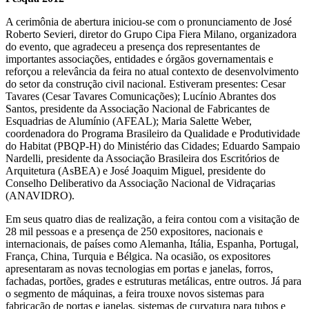
A cerimônia de abertura iniciou-se com o pronunciamento de José
Roberto Sevieri, diretor do Grupo Cipa Fiera Milano, organizadora
do evento, que agradeceu a presença dos representantes de
importantes associações, entidades e órgãos governamentais e
reforçou a relevância da feira no atual contexto de desenvolvimento
do setor da construção civil nacional. Estiveram presentes: Cesar
Tavares (Cesar Tavares Comunicações); Lucínio Abrantes dos
Santos, presidente da Associação Nacional de Fabricantes de
Esquadrias de Alumínio (AFEAL); Maria Salette Weber,
coordenadora do Programa Brasileiro da Qualidade e Produtividade
do Habitat (PBQP-H) do Ministério das Cidades; Eduardo Sampaio
Nardelli, presidente da Associação Brasileira dos Escritórios de
Arquitetura (AsBEA) e José Joaquim Miguel, presidente do
Conselho Deliberativo da Associação Nacional de Vidraçarias
(ANAVIDRO).
Em seus quatro dias de realização, a feira contou com a visitação de
28 mil pessoas e a presença de 250 expositores, nacionais e
internacionais, de países como Alemanha, Itália, Espanha, Portugal,
França, China, Turquia e Bélgica. Na ocasião, os expositores
apresentaram as novas tecnologias em portas e janelas, forros,
fachadas, portões, grades e estruturas metálicas, entre outros. Já para
o segmento de máquinas, a feira trouxe novos sistemas para
fabricação de portas e janelas, sistemas de curvatura para tubos e