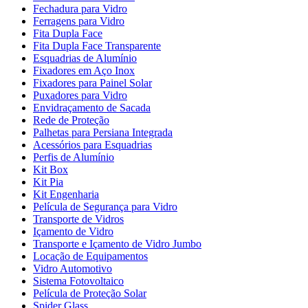
Fechadura para Vidro
Ferragens para Vidro
Fita Dupla Face
Fita Dupla Face Transparente
Esquadrias de Alumínio
Fixadores em Aço Inox
Fixadores para Painel Solar
Puxadores para Vidro
Envidraçamento de Sacada
Rede de Proteção
Palhetas para Persiana Integrada
Acessórios para Esquadrias
Perfis de Alumínio
Kit Box
Kit Pia
Kit Engenharia
Película de Segurança para Vidro
Transporte de Vidros
Içamento de Vidro
Transporte e Içamento de Vidro Jumbo
Locação de Equipamentos
Vidro Automotivo
Sistema Fotovoltaico
Película de Proteção Solar
Spider Glass