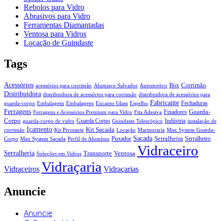
Rebolos para Vidro
Abrasivos para Vidro
Ferramentas Diamantadas
Ventosa para Vidros
Locação de Guindaste
Tags
Acessórios
Corrimão
Box
acessórios para corrimão
Alumiaço Salvador
Automotivo
Distribuidora
distribuidora de acessórios para corrimão
distribuidora de acessórios para
Fabricante
Fechaduras
guarda-corpo
Embalagem
Embalagens
Encanto Glass
Espelho
Ferragens
Guarda-
Fixadores
Ferragens e Acessórios Premium para Vidro
Fita Adesiva
Corpo
Guarda Corpo
Indústria
guarda-corpo de vidro
Guindaste Telescópico
instalação de
Içamento
Kit Sacada
corrimão
Kit Pivotante
Locação
Marmoraria
Max System Guarda-
Sacada
Serralheira
Puxador
Serralheiro
Corpo
Max System Sacada
Perfil de Alumínio
Vidraceiro
Serralheria
Transporte
Ventosa
Soluções em Vidros
Vidraçaria
Vidraceiros
Vidraçarias
Anuncie
Anuncie