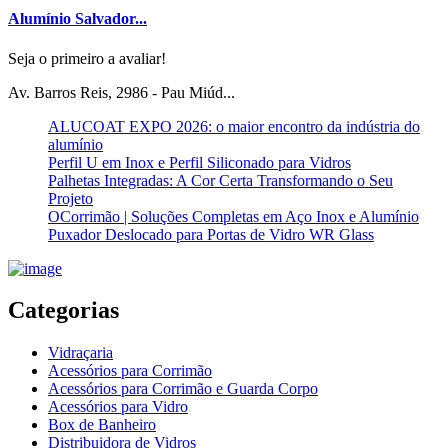
Alumínio Salvador...
Seja o primeiro a avaliar!
Av. Barros Reis, 2986 - Pau Miúd...
ALUCOAT EXPO 2026: o maior encontro da indústria do
alumínio
Perfil U em Inox e Perfil Siliconado para Vidros
Palhetas Integradas: A Cor Certa Transformando o Seu
Projeto
OCorrimão | Soluções Completas em Aço Inox e Alumínio
Puxador Deslocado para Portas de Vidro WR Glass
Categorias
Vidraçaria
Acessórios para Corrimão
Acessórios para Corrimão e Guarda Corpo
Acessórios para Vidro
Box de Banheiro
Distribuidora de Vidros