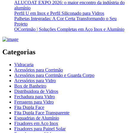
ALUCOAT EXPO 2026: o maior encontro da indústria do
alumínio
Perfil U em Inox e Perfil Siliconado para Vidros
Palhetas Integradas: A Cor Certa Transformando o Seu
Projeto
OCorrimão | Soluções Completas em Aço Inox e Alumínio
Categorias
Vidraçaria
Acessórios para Corrimão
Acessórios para Corrimão e Guarda Corpo
Acessórios para Vidro
Box de Banheiro
Distribuidora de Vidros
Fechadura para Vidro
Ferragens para Vidro
Fita Dupla Face
Fita Dupla Face Transparente
Esquadrias de Alumínio
Fixadores em Aço Inox
Fixadores para Painel Solar