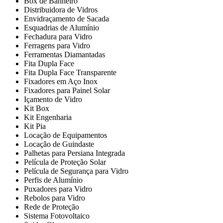
Box de Banheiro
Distribuidora de Vidros
Envidraçamento de Sacada
Esquadrias de Alumínio
Fechadura para Vidro
Ferragens para Vidro
Ferramentas Diamantadas
Fita Dupla Face
Fita Dupla Face Transparente
Fixadores em Aço Inox
Fixadores para Painel Solar
Içamento de Vidro
Kit Box
Kit Engenharia
Kit Pia
Locação de Equipamentos
Locação de Guindaste
Palhetas para Persiana Integrada
Película de Proteção Solar
Película de Segurança para Vidro
Perfis de Alumínio
Puxadores para Vidro
Rebolos para Vidro
Rede de Proteção
Sistema Fotovoltaico