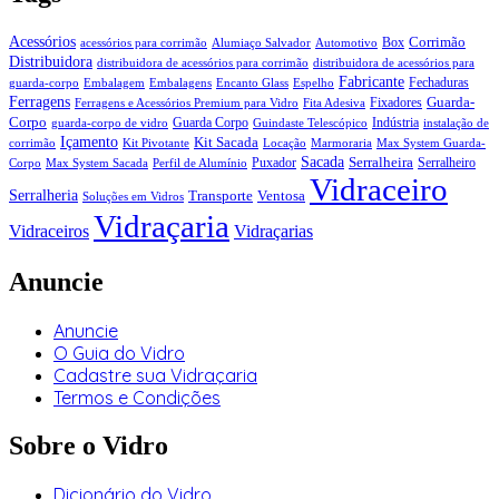
Acessórios
Corrimão
Box
acessórios para corrimão
Alumiaço Salvador
Automotivo
Distribuidora
distribuidora de acessórios para corrimão
distribuidora de acessórios para
Fabricante
Fechaduras
guarda-corpo
Embalagem
Embalagens
Encanto Glass
Espelho
Ferragens
Guarda-
Fixadores
Ferragens e Acessórios Premium para Vidro
Fita Adesiva
Corpo
Guarda Corpo
Indústria
guarda-corpo de vidro
Guindaste Telescópico
instalação de
Içamento
Kit Sacada
corrimão
Kit Pivotante
Locação
Marmoraria
Max System Guarda-
Sacada
Serralheira
Puxador
Serralheiro
Corpo
Max System Sacada
Perfil de Alumínio
Vidraceiro
Serralheria
Transporte
Ventosa
Soluções em Vidros
Vidraçaria
Vidraceiros
Vidraçarias
Anuncie
Anuncie
O Guia do Vidro
Cadastre sua Vidraçaria
Termos e Condições
Sobre o Vidro
Dicionário do Vidro