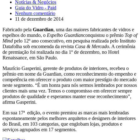
Notícias & Negócios
Guia do Vidro - Paid
Nenhum comentário
11 de dezembro de 2014
Fabricado pela
Guardian
, uma das maiores fabricantes de vidros e
espelhos do mundo, o
Espelho Guardian
conquistou o prêmio
Top of
Mind
pelo 12º ano consecutivo, em pesquisa realizada pelo Instituto
Datafolha sob encomenda da revista
Casa & Mercado
. A cerimônia
de premiação foi realizada no dia 1º de dezembro, no Hotel
Renaissance, em São Paulo.
Maurício Gasperini, gerente de produtos de interiores, recebeu o
prêmio em nome da Guardian, como reconhecimento do empenho e
competência em oferecer o produto com maior prestígio do mercado
neste segmento
.
“É um honra para nós sermos lembrados por nossos
clientes mais uma vez. Temos o compromisso em oferecer sempre
produtos de qualidade e esperamos manter esse reconhecimento”,
afirma Gasperini.
Em sua 17ª
edição, o evento premiou as marcas mais lembradas
espontaneamente pelos melhores arquitetos e designers de interiores
do Brasil, em
103 categorias, que englobam lojas, produtos e
serviços agrupados em 17 segmentos.