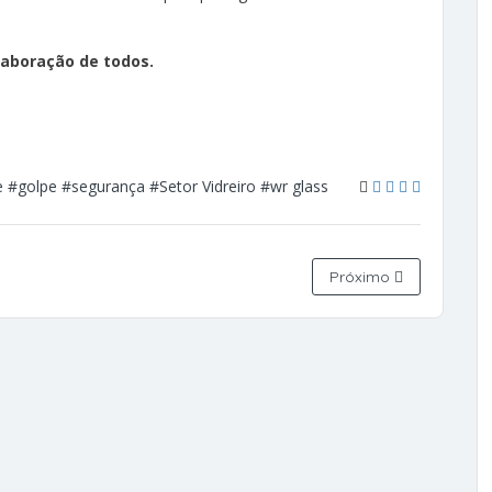
aboração de todos.
e
#golpe
#segurança
#Setor Vidreiro
#wr glass
Próximo