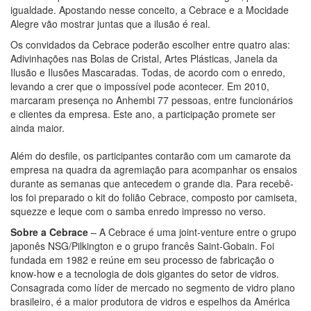
igualdade. Apostando nesse conceito, a Cebrace e a Mocidade
Alegre vão mostrar juntas que a ilusão é real.
Os convidados da Cebrace poderão escolher entre quatro alas:
Adivinhações nas Bolas de Cristal, Artes Plásticas, Janela da
Ilusão e Ilusões Mascaradas. Todas, de acordo com o enredo,
levando a crer que o impossível pode acontecer. Em 2010,
marcaram presença no Anhembi 77 pessoas, entre funcionários
e clientes da empresa. Este ano, a participação promete ser
ainda maior.
Além do desfile, os participantes contarão com um camarote da
empresa na quadra da agremiação para acompanhar os ensaios
durante as semanas que antecedem o grande dia. Para recebê-
los foi preparado o kit do folião Cebrace, composto por camiseta,
squezze e leque com o samba enredo impresso no verso.
Sobre a Cebrace
– A Cebrace é uma joint-venture entre o grupo
japonês NSG/Pilkington e o grupo francês Saint-Gobain. Foi
fundada em 1982 e reúne em seu processo de fabricação o
know-how e a tecnologia de dois gigantes do setor de vidros.
Consagrada como líder de mercado no segmento de vidro plano
brasileiro, é a maior produtora de vidros e espelhos da América