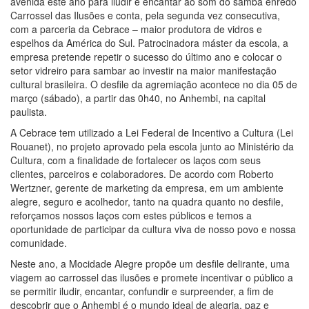
avenida este ano para iludir e encantar ao som do samba enredo
Carrossel das Ilusões e conta, pela segunda vez consecutiva,
com a parceria da Cebrace – maior produtora de vidros e
espelhos da América do Sul. Patrocinadora máster da escola, a
empresa pretende repetir o sucesso do último ano e colocar o
setor vidreiro para sambar ao investir na maior manifestação
cultural brasileira. O desfile da agremiação acontece no dia 05 de
março (sábado), a partir das 0h40, no Anhembi, na capital
paulista.
A Cebrace tem utilizado a Lei Federal de Incentivo a Cultura (Lei
Rouanet), no projeto aprovado pela escola junto ao Ministério da
Cultura, com a finalidade de fortalecer os laços com seus
clientes, parceiros e colaboradores. De acordo com Roberto
Wertzner, gerente de marketing da empresa, em um ambiente
alegre, seguro e acolhedor, tanto na quadra quanto no desfile,
reforçamos nossos laços com estes públicos e temos a
oportunidade de participar da cultura viva de nosso povo e nossa
comunidade.
Neste ano, a Mocidade Alegre propõe um desfile delirante, uma
viagem ao carrossel das ilusões e promete incentivar o público a
se permitir iludir, encantar, confundir e surpreender, a fim de
descobrir que o Anhembi é o mundo ideal de alegria, paz e