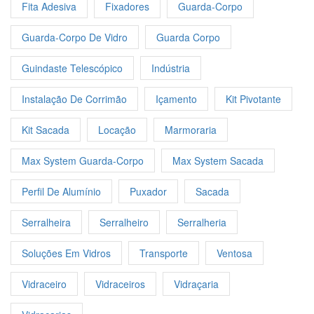
Fita Adesiva
Fixadores
Guarda-Corpo
Guarda-Corpo De Vidro
Guarda Corpo
Guindaste Telescópico
Indústria
Instalação De Corrimão
Içamento
Kit Pivotante
Kit Sacada
Locação
Marmoraria
Max System Guarda-Corpo
Max System Sacada
Perfil De Alumínio
Puxador
Sacada
Serralheira
Serralheiro
Serralheria
Soluções Em Vidros
Transporte
Ventosa
Vidraceiro
Vidraceiros
Vidraçaria