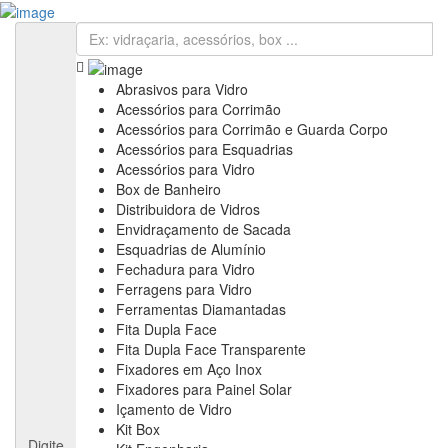
Cadastre sua Vidraçaria
Sign In
Cadastre sua Vidraçaria
Home
Empresas
Abrasivos para Vidro
Anuncie
Acessórios para Corrimão
Informativos
Acessórios para Corrimão e Guarda Corpo
Notícias & Negócios
Acessórios para Esquadrias
Feiras & Eventos
Acessórios para Vidro
Vídeos
Box de Banheiro
Contato
Distribuidora de Vidros
Fale Conosco
Envidraçamento de Sacada
Assine nossa Newsletter
Esquadrias de Alumínio
Fechadura para Vidro
Ferragens para Vidro
Ferramentas Diamantadas
Fita Dupla Face
Fita Dupla Face Transparente
Fixadores em Aço Inox
Fixadores para Painel Solar
Içamento de Vidro
Kit Box
Digite