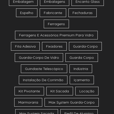
Embalagem
Embalagens
Encanto Glass
Espelho
Fabricante
Fechaduras
Ferragens
Ferragens E Acessórios Premium Para Vidro
Fita Adesiva
Fixadores
Guarda-Corpo
Guarda-Corpo De Vidro
Guarda Corpo
Guindaste Telescópico
Indústria
Instalação De Corrimão
Içamento
Kit Pivotante
Kit Sacada
Locação
Marmoraria
Max System Guarda-Corpo
Max System Sacada
Perfil De Alumínio