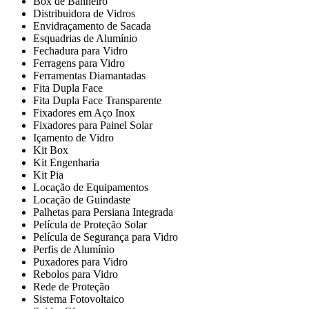
Box de Banheiro
Distribuidora de Vidros
Envidraçamento de Sacada
Esquadrias de Alumínio
Fechadura para Vidro
Ferragens para Vidro
Ferramentas Diamantadas
Fita Dupla Face
Fita Dupla Face Transparente
Fixadores em Aço Inox
Fixadores para Painel Solar
Içamento de Vidro
Kit Box
Kit Engenharia
Kit Pia
Locação de Equipamentos
Locação de Guindaste
Palhetas para Persiana Integrada
Película de Proteção Solar
Película de Segurança para Vidro
Perfis de Alumínio
Puxadores para Vidro
Rebolos para Vidro
Rede de Proteção
Sistema Fotovoltaico