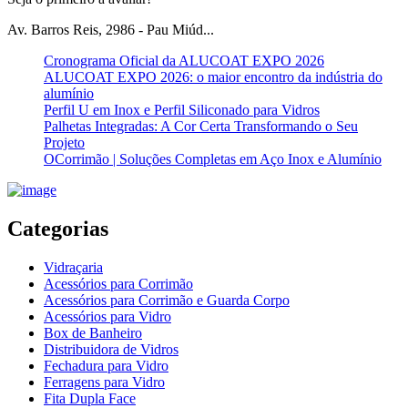
Av. Barros Reis, 2986 - Pau Miúd...
Cronograma Oficial da ALUCOAT EXPO 2026
ALUCOAT EXPO 2026: o maior encontro da indústria do
alumínio
Perfil U em Inox e Perfil Siliconado para Vidros
Palhetas Integradas: A Cor Certa Transformando o Seu
Projeto
OCorrimão | Soluções Completas em Aço Inox e Alumínio
Categorias
Vidraçaria
Acessórios para Corrimão
Acessórios para Corrimão e Guarda Corpo
Acessórios para Vidro
Box de Banheiro
Distribuidora de Vidros
Fechadura para Vidro
Ferragens para Vidro
Fita Dupla Face