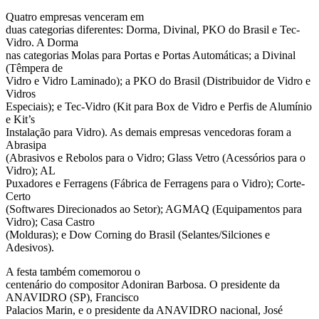
Quatro empresas venceram em
duas categorias diferentes: Dorma, Divinal, PKO do Brasil e Tec-
Vidro. A Dorma
nas categorias Molas para Portas e Portas Automáticas; a Divinal
(Têmpera de
Vidro e Vidro Laminado); a PKO do Brasil (Distribuidor de Vidro e
Vidros
Especiais); e Tec-Vidro (Kit para Box de Vidro e Perfis de Alumínio
e Kit’s
Instalação para Vidro). As demais empresas vencedoras foram a
Abrasipa
(Abrasivos e Rebolos para o Vidro; Glass Vetro (Acessórios para o
Vidro); AL
Puxadores e Ferragens (Fábrica de Ferragens para o Vidro); Corte-
Certo
(Softwares Direcionados ao Setor); AGMAQ (Equipamentos para
Vidro); Casa Castro
(Molduras); e Dow Corning do Brasil (Selantes/Silciones e
Adesivos).
A festa também comemorou o
centenário do compositor Adoniran Barbosa. O presidente da
ANAVIDRO (SP), Francisco
Palacios Marin, e o presidente da ANAVIDRO nacional, José