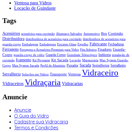
Ventosa para Vidros
Locação de Guindaste
Tags
Acessórios
Corrimão
Box
acessórios para corrimão
Alumiaço Salvador
Automotivo
Distribuidora
distribuidora de acessórios para corrimão
distribuidora de acessórios para
Fabricante
Fechaduras
guarda-corpo
Embalagem
Embalagens
Encanto Glass
Espelho
Ferragens
Guarda-
Fixadores
Ferragens e Acessórios Premium para Vidro
Fita Adesiva
Corpo
Guarda Corpo
Indústria
guarda-corpo de vidro
Guindaste Telescópico
instalação de
Içamento
Kit Sacada
corrimão
Kit Pivotante
Locação
Marmoraria
Max System Guarda-
Sacada
Serralheira
Puxador
Serralheiro
Corpo
Max System Sacada
Perfil de Alumínio
Vidraceiro
Serralheria
Transporte
Ventosa
Soluções em Vidros
Vidraçaria
Vidraceiros
Vidraçarias
Anuncie
Anuncie
O Guia do Vidro
Cadastre sua Vidraçaria
Termos e Condições