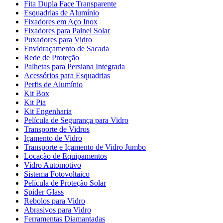
Fita Dupla Face Transparente
Esquadrias de Alumínio
Fixadores em Aço Inox
Fixadores para Painel Solar
Puxadores para Vidro
Envidraçamento de Sacada
Rede de Proteção
Palhetas para Persiana Integrada
Acessórios para Esquadrias
Perfis de Alumínio
Kit Box
Kit Pia
Kit Engenharia
Película de Segurança para Vidro
Transporte de Vidros
Içamento de Vidro
Transporte e Içamento de Vidro Jumbo
Locação de Equipamentos
Vidro Automotivo
Sistema Fotovoltaico
Película de Proteção Solar
Spider Glass
Rebolos para Vidro
Abrasivos para Vidro
Ferramentas Diamantadas