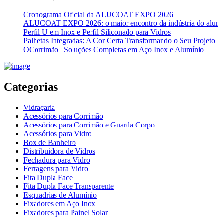
Cronograma Oficial da ALUCOAT EXPO 2026
ALUCOAT EXPO 2026: o maior encontro da indústria do alu
Perfil U em Inox e Perfil Siliconado para Vidros
Palhetas Integradas: A Cor Certa Transformando o Seu Projeto
OCorrimão | Soluções Completas em Aço Inox e Alumínio
Categorias
Vidraçaria
Acessórios para Corrimão
Acessórios para Corrimão e Guarda Corpo
Acessórios para Vidro
Box de Banheiro
Distribuidora de Vidros
Fechadura para Vidro
Ferragens para Vidro
Fita Dupla Face
Fita Dupla Face Transparente
Esquadrias de Alumínio
Fixadores em Aço Inox
Fixadores para Painel Solar