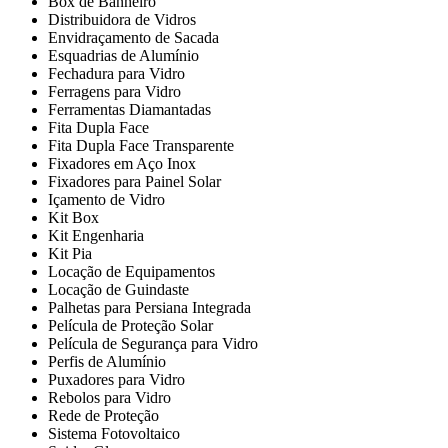
Box de Banheiro
Distribuidora de Vidros
Envidraçamento de Sacada
Esquadrias de Alumínio
Fechadura para Vidro
Ferragens para Vidro
Ferramentas Diamantadas
Fita Dupla Face
Fita Dupla Face Transparente
Fixadores em Aço Inox
Fixadores para Painel Solar
Içamento de Vidro
Kit Box
Kit Engenharia
Kit Pia
Locação de Equipamentos
Locação de Guindaste
Palhetas para Persiana Integrada
Película de Proteção Solar
Película de Segurança para Vidro
Perfis de Alumínio
Puxadores para Vidro
Rebolos para Vidro
Rede de Proteção
Sistema Fotovoltaico