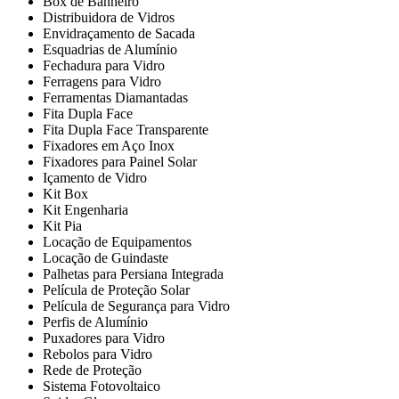
Box de Banheiro
Distribuidora de Vidros
Envidraçamento de Sacada
Esquadrias de Alumínio
Fechadura para Vidro
Ferragens para Vidro
Ferramentas Diamantadas
Fita Dupla Face
Fita Dupla Face Transparente
Fixadores em Aço Inox
Fixadores para Painel Solar
Içamento de Vidro
Kit Box
Kit Engenharia
Kit Pia
Locação de Equipamentos
Locação de Guindaste
Palhetas para Persiana Integrada
Película de Proteção Solar
Película de Segurança para Vidro
Perfis de Alumínio
Puxadores para Vidro
Rebolos para Vidro
Rede de Proteção
Sistema Fotovoltaico