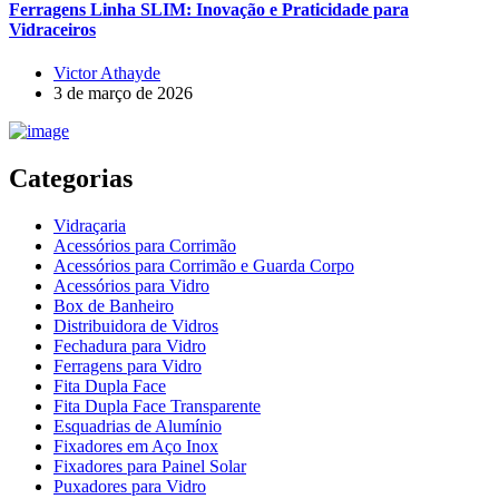
Ferragens Linha SLIM: Inovação e Praticidade para
Vidraceiros
Victor Athayde
3 de março de 2026
Categorias
Vidraçaria
Acessórios para Corrimão
Acessórios para Corrimão e Guarda Corpo
Acessórios para Vidro
Box de Banheiro
Distribuidora de Vidros
Fechadura para Vidro
Ferragens para Vidro
Fita Dupla Face
Fita Dupla Face Transparente
Esquadrias de Alumínio
Fixadores em Aço Inox
Fixadores para Painel Solar
Puxadores para Vidro