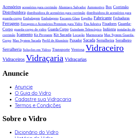
Acessórios
Corrimão
Box
acessórios para corrimão
Alumiaço Salvador
Automotivo
Distribuidora
distribuidora de acessórios para corrimão
distribuidora de acessórios para
Fabricante
Fechaduras
guarda-corpo
Embalagem
Embalagens
Encanto Glass
Espelho
Ferragens
Guarda-
Fixadores
Ferragens e Acessórios Premium para Vidro
Fita Adesiva
Corpo
Guarda Corpo
Indústria
guarda-corpo de vidro
Guindaste Telescópico
instalação de
Içamento
Kit Sacada
corrimão
Kit Pivotante
Locação
Marmoraria
Max System Guarda-
Sacada
Serralheira
Puxador
Serralheiro
Corpo
Max System Sacada
Perfil de Alumínio
Vidraceiro
Serralheria
Transporte
Ventosa
Soluções em Vidros
Vidraçaria
Vidraceiros
Vidraçarias
Anuncie
Anuncie
O Guia do Vidro
Cadastre sua Vidraçaria
Termos e Condições
Sobre o Vidro
Dicionário do Vidro