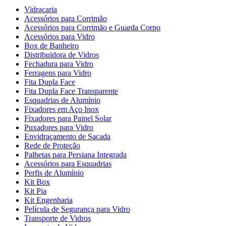
Vidraçaria
Acessórios para Corrimão
Acessórios para Corrimão e Guarda Corpo
Acessórios para Vidro
Box de Banheiro
Distribuidora de Vidros
Fechadura para Vidro
Ferragens para Vidro
Fita Dupla Face
Fita Dupla Face Transparente
Esquadrias de Alumínio
Fixadores em Aço Inox
Fixadores para Painel Solar
Puxadores para Vidro
Envidraçamento de Sacada
Rede de Proteção
Palhetas para Persiana Integrada
Acessórios para Esquadrias
Perfis de Alumínio
Kit Box
Kit Pia
Kit Engenharia
Película de Segurança para Vidro
Transporte de Vidros