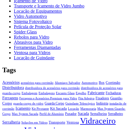
Içamento de Vidro
Transporte e Içamento de Vidro Jumbo
Locação de Equipamentos
Vidro Automotivo
Sistema Fotovoltaico
Película de Proteção Solar
Spider Glass
Rebolos para Vidro
Abrasivos para Vidro
Ferramentas Diamantadas
Ventosa para Vidros
Locação de Guindaste
Tags
Acessórios
Corrimão
Box
acessórios para corrimão
Alumiaço Salvador
Automotivo
Distribuidora
distribuidora de acessórios para corrimão
distribuidora de acessórios para
Fabricante
Fechaduras
guarda-corpo
Embalagem
Embalagens
Encanto Glass
Espelho
Ferragens
Guarda-
Fixadores
Ferragens e Acessórios Premium para Vidro
Fita Adesiva
Corpo
Guarda Corpo
Indústria
guarda-corpo de vidro
Guindaste Telescópico
instalação de
Içamento
Kit Sacada
corrimão
Kit Pivotante
Locação
Marmoraria
Max System Guarda-
Sacada
Serralheira
Puxador
Serralheiro
Corpo
Max System Sacada
Perfil de Alumínio
Vidraceiro
Serralheria
Transporte
Ventosa
Soluções em Vidros