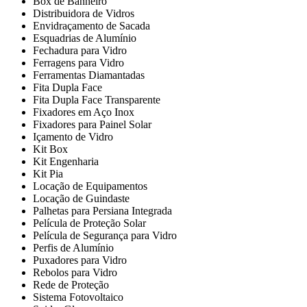
Box de Banheiro
Distribuidora de Vidros
Envidraçamento de Sacada
Esquadrias de Alumínio
Fechadura para Vidro
Ferragens para Vidro
Ferramentas Diamantadas
Fita Dupla Face
Fita Dupla Face Transparente
Fixadores em Aço Inox
Fixadores para Painel Solar
Içamento de Vidro
Kit Box
Kit Engenharia
Kit Pia
Locação de Equipamentos
Locação de Guindaste
Palhetas para Persiana Integrada
Película de Proteção Solar
Película de Segurança para Vidro
Perfis de Alumínio
Puxadores para Vidro
Rebolos para Vidro
Rede de Proteção
Sistema Fotovoltaico