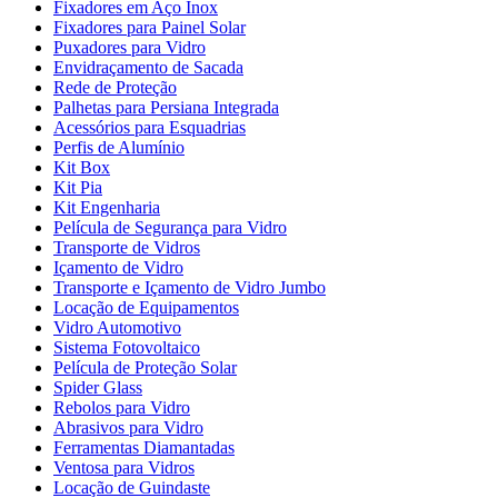
Fixadores em Aço Inox
Fixadores para Painel Solar
Puxadores para Vidro
Envidraçamento de Sacada
Rede de Proteção
Palhetas para Persiana Integrada
Acessórios para Esquadrias
Perfis de Alumínio
Kit Box
Kit Pia
Kit Engenharia
Película de Segurança para Vidro
Transporte de Vidros
Içamento de Vidro
Transporte e Içamento de Vidro Jumbo
Locação de Equipamentos
Vidro Automotivo
Sistema Fotovoltaico
Película de Proteção Solar
Spider Glass
Rebolos para Vidro
Abrasivos para Vidro
Ferramentas Diamantadas
Ventosa para Vidros
Locação de Guindaste