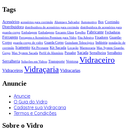
Tags
Acessórios
Corrimão
Box
acessórios para corrimão
Alumiaço Salvador
Automotivo
Distribuidora
distribuidora de acessórios para corrimão
distribuidora de acessórios para
Fabricante
Fechaduras
guarda-corpo
Embalagem
Embalagens
Encanto Glass
Espelho
Ferragens
Guarda-
Fixadores
Ferragens e Acessórios Premium para Vidro
Fita Adesiva
Corpo
Guarda Corpo
Indústria
guarda-corpo de vidro
Guindaste Telescópico
instalação de
Içamento
Kit Sacada
corrimão
Kit Pivotante
Locação
Marmoraria
Max System Guarda-
Sacada
Serralheira
Puxador
Serralheiro
Corpo
Max System Sacada
Perfil de Alumínio
Vidraceiro
Serralheria
Transporte
Ventosa
Soluções em Vidros
Vidraçaria
Vidraceiros
Vidraçarias
Anuncie
Anuncie
O Guia do Vidro
Cadastre sua Vidraçaria
Termos e Condições
Sobre o Vidro