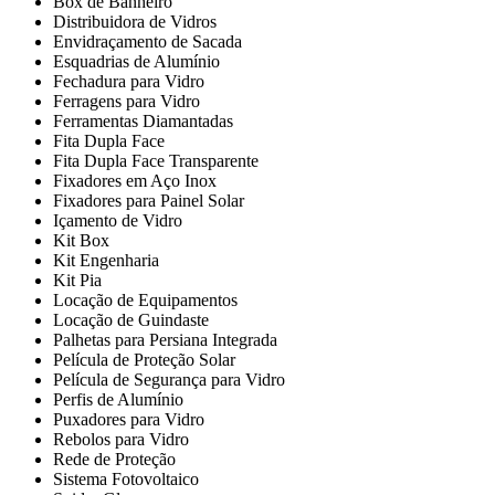
Box de Banheiro
Distribuidora de Vidros
Envidraçamento de Sacada
Esquadrias de Alumínio
Fechadura para Vidro
Ferragens para Vidro
Ferramentas Diamantadas
Fita Dupla Face
Fita Dupla Face Transparente
Fixadores em Aço Inox
Fixadores para Painel Solar
Içamento de Vidro
Kit Box
Kit Engenharia
Kit Pia
Locação de Equipamentos
Locação de Guindaste
Palhetas para Persiana Integrada
Película de Proteção Solar
Película de Segurança para Vidro
Perfis de Alumínio
Puxadores para Vidro
Rebolos para Vidro
Rede de Proteção
Sistema Fotovoltaico