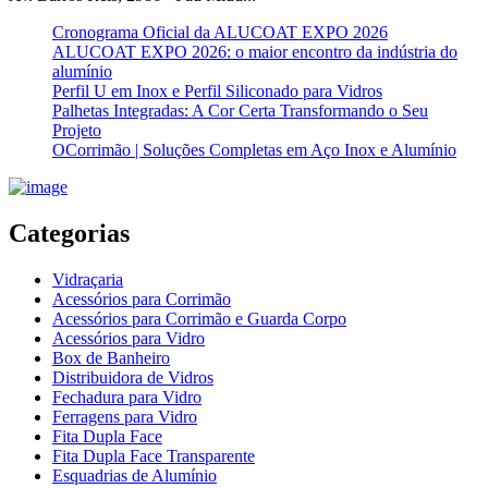
Cronograma Oficial da ALUCOAT EXPO 2026
ALUCOAT EXPO 2026: o maior encontro da indústria do
alumínio
Perfil U em Inox e Perfil Siliconado para Vidros
Palhetas Integradas: A Cor Certa Transformando o Seu
Projeto
OCorrimão | Soluções Completas em Aço Inox e Alumínio
Categorias
Vidraçaria
Acessórios para Corrimão
Acessórios para Corrimão e Guarda Corpo
Acessórios para Vidro
Box de Banheiro
Distribuidora de Vidros
Fechadura para Vidro
Ferragens para Vidro
Fita Dupla Face
Fita Dupla Face Transparente
Esquadrias de Alumínio