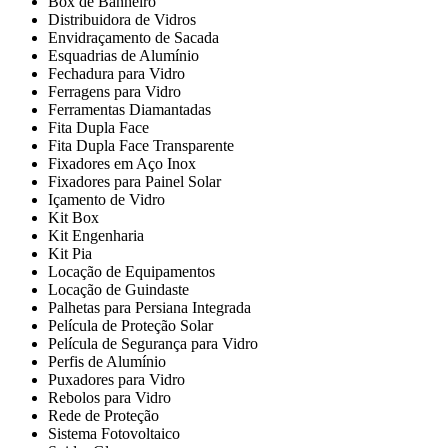
Box de Banheiro
Distribuidora de Vidros
Envidraçamento de Sacada
Esquadrias de Alumínio
Fechadura para Vidro
Ferragens para Vidro
Ferramentas Diamantadas
Fita Dupla Face
Fita Dupla Face Transparente
Fixadores em Aço Inox
Fixadores para Painel Solar
Içamento de Vidro
Kit Box
Kit Engenharia
Kit Pia
Locação de Equipamentos
Locação de Guindaste
Palhetas para Persiana Integrada
Película de Proteção Solar
Película de Segurança para Vidro
Perfis de Alumínio
Puxadores para Vidro
Rebolos para Vidro
Rede de Proteção
Sistema Fotovoltaico