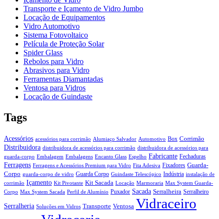
Transporte e Içamento de Vidro Jumbo
Locação de Equipamentos
Vidro Automotivo
Sistema Fotovoltaico
Película de Proteção Solar
Spider Glass
Rebolos para Vidro
Abrasivos para Vidro
Ferramentas Diamantadas
Ventosa para Vidros
Locação de Guindaste
Tags
Acessórios
Corrimão
Box
acessórios para corrimão
Alumiaço Salvador
Automotivo
Distribuidora
distribuidora de acessórios para corrimão
distribuidora de acessórios para
Fabricante
Fechaduras
guarda-corpo
Embalagem
Embalagens
Encanto Glass
Espelho
Ferragens
Guarda-
Fixadores
Ferragens e Acessórios Premium para Vidro
Fita Adesiva
Corpo
Guarda Corpo
Indústria
guarda-corpo de vidro
Guindaste Telescópico
instalação de
Içamento
Kit Sacada
corrimão
Kit Pivotante
Locação
Marmoraria
Max System Guarda-
Sacada
Serralheira
Puxador
Serralheiro
Corpo
Max System Sacada
Perfil de Alumínio
Vidraceiro
Serralheria
Transporte
Ventosa
Soluções em Vidros