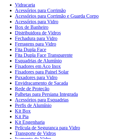
Vidraçaria
Acessórios para Corrimão
Acessórios para Corrimão e Guarda Corpo
Acessórios para Vidro
Box de Banheiro
Distribuidora de Vidros
Fechadura para Vidro
Ferragens para Vidro
Fita Dupla Face
Fita Dupla Face Transparente
Esquadrias de Alumínio
Fixadores em Aço Inox
Fixadores para Painel Solar
Puxadores para Vidro
Envidraçamento de Sacada
Rede de Proteção
Palhetas para Persiana Integrada
Acessórios para Esquadrias
Perfis de Alumínio
Kit Box
Kit Pia
Kit Engenharia
Película de Segurança para Vidro
Transporte de Vidros
Içamento de Vidro