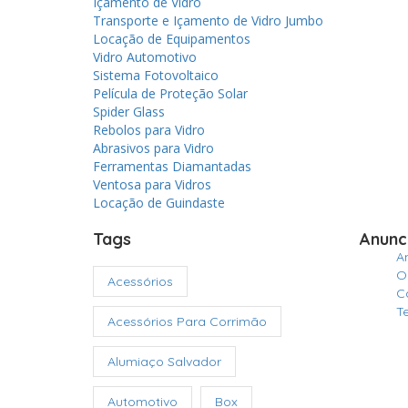
Içamento de Vidro
Transporte e Içamento de Vidro Jumbo
Locação de Equipamentos
Vidro Automotivo
Sistema Fotovoltaico
Película de Proteção Solar
Spider Glass
Rebolos para Vidro
Abrasivos para Vidro
Ferramentas Diamantadas
Ventosa para Vidros
Locação de Guindaste
Tags
Anunc
A
O
Acessórios
C
T
Acessórios Para Corrimão
Alumiaço Salvador
Automotivo
Box