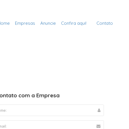
Cadastre sua Vidraçaria
Sign In
Home
Empresas
Anuncie
Confira aqui!
Contato
ontato com a Empresa