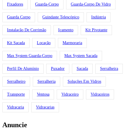
Fixadores
Guarda-Corpo
Guarda-Corpo De Vidro
Guarda Corpo
Guindaste Telescópico
Indústria
Instalação De Corrimão
Içamento
Kit Pivotante
Kit Sacada
Locação
Marmoraria
Max System Guarda-Corpo
Max System Sacada
Perfil De Alumínio
Puxador
Sacada
Serralheira
Serralheiro
Serralheria
Soluções Em Vidros
Transporte
Ventosa
Vidraceiro
Vidraceiros
Vidraçaria
Vidraçarias
Anuncie