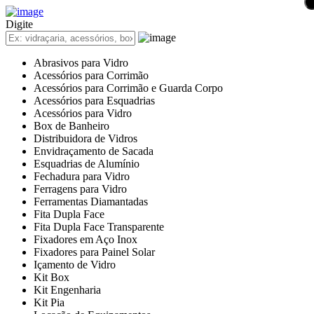
Cadastre sua Vidraçaria
Sign In
Digite
Cadastre sua Vidraçaria
Home
Abrasivos para Vidro
Empresas
Acessórios para Corrimão
Anuncie
Acessórios para Corrimão e Guarda Corpo
Informativos
Acessórios para Esquadrias
Notícias & Negócios
Acessórios para Vidro
Feiras & Eventos
Box de Banheiro
Vídeos
Distribuidora de Vidros
Contato
Envidraçamento de Sacada
Fale Conosco
Esquadrias de Alumínio
Assine nossa Newsletter
Fechadura para Vidro
Ferragens para Vidro
Ferramentas Diamantadas
Fita Dupla Face
Fita Dupla Face Transparente
Fixadores em Aço Inox
Fixadores para Painel Solar
Içamento de Vidro
Kit Box
Kit Engenharia
Kit Pia