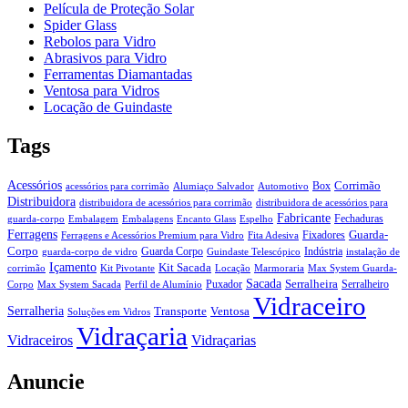
Película de Proteção Solar
Spider Glass
Rebolos para Vidro
Abrasivos para Vidro
Ferramentas Diamantadas
Ventosa para Vidros
Locação de Guindaste
Tags
Acessórios
Corrimão
Box
acessórios para corrimão
Alumiaço Salvador
Automotivo
Distribuidora
distribuidora de acessórios para corrimão
distribuidora de acessórios para
Fabricante
Fechaduras
guarda-corpo
Embalagem
Embalagens
Encanto Glass
Espelho
Ferragens
Guarda-
Fixadores
Ferragens e Acessórios Premium para Vidro
Fita Adesiva
Corpo
Guarda Corpo
Indústria
guarda-corpo de vidro
Guindaste Telescópico
instalação de
Içamento
Kit Sacada
corrimão
Kit Pivotante
Locação
Marmoraria
Max System Guarda-
Sacada
Serralheira
Puxador
Serralheiro
Corpo
Max System Sacada
Perfil de Alumínio
Vidraceiro
Serralheria
Transporte
Ventosa
Soluções em Vidros
Vidraçaria
Vidraceiros
Vidraçarias
Anuncie