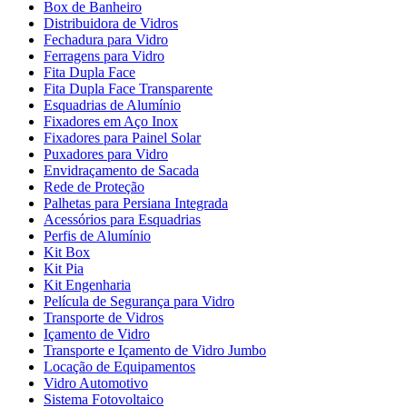
Box de Banheiro
Distribuidora de Vidros
Fechadura para Vidro
Ferragens para Vidro
Fita Dupla Face
Fita Dupla Face Transparente
Esquadrias de Alumínio
Fixadores em Aço Inox
Fixadores para Painel Solar
Puxadores para Vidro
Envidraçamento de Sacada
Rede de Proteção
Palhetas para Persiana Integrada
Acessórios para Esquadrias
Perfis de Alumínio
Kit Box
Kit Pia
Kit Engenharia
Película de Segurança para Vidro
Transporte de Vidros
Içamento de Vidro
Transporte e Içamento de Vidro Jumbo
Locação de Equipamentos
Vidro Automotivo
Sistema Fotovoltaico