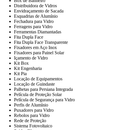
Box de Banheiro
Distribuidora de Vidros
Envidraçamento de Sacada
Esquadrias de Alumínio
Fechadura para Vidro
Ferragens para Vidro
Ferramentas Diamantadas
Fita Dupla Face
Fita Dupla Face Transparente
Fixadores em Aço Inox
Fixadores para Painel Solar
Içamento de Vidro
Kit Box
Kit Engenharia
Kit Pia
Locação de Equipamentos
Locação de Guindaste
Palhetas para Persiana Integrada
Película de Proteção Solar
Película de Segurança para Vidro
Perfis de Alumínio
Puxadores para Vidro
Rebolos para Vidro
Rede de Proteção
Sistema Fotovoltaico