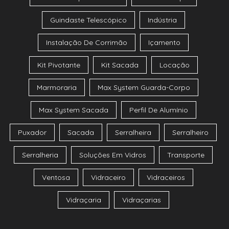
Guindaste Telescópico
Indústria
Instalação De Corrimão
Içamento
Kit Pivotante
Kit Sacada
Locação
Marmoraria
Max System Guarda-Corpo
Max System Sacada
Perfil De Alumínio
Puxador
Sacada
Serralheira
Serralheiro
Serralheria
Soluções Em Vidros
Transporte
Ventosa
Vidraceiro
Vidraceiros
Vidraçaria
Vidraçarias