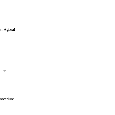
ar Agora!
dure.
procedure.