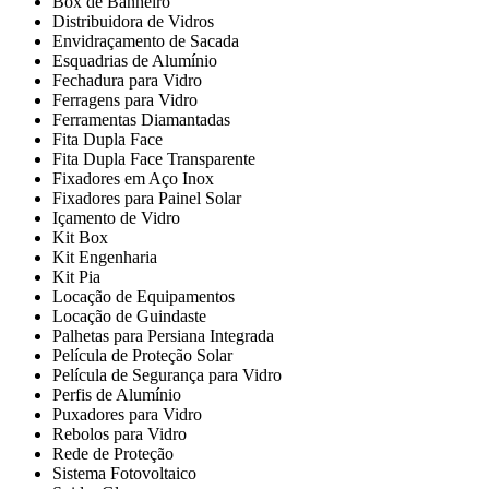
Box de Banheiro
Distribuidora de Vidros
Envidraçamento de Sacada
Esquadrias de Alumínio
Fechadura para Vidro
Ferragens para Vidro
Ferramentas Diamantadas
Fita Dupla Face
Fita Dupla Face Transparente
Fixadores em Aço Inox
Fixadores para Painel Solar
Içamento de Vidro
Kit Box
Kit Engenharia
Kit Pia
Locação de Equipamentos
Locação de Guindaste
Palhetas para Persiana Integrada
Película de Proteção Solar
Película de Segurança para Vidro
Perfis de Alumínio
Puxadores para Vidro
Rebolos para Vidro
Rede de Proteção
Sistema Fotovoltaico