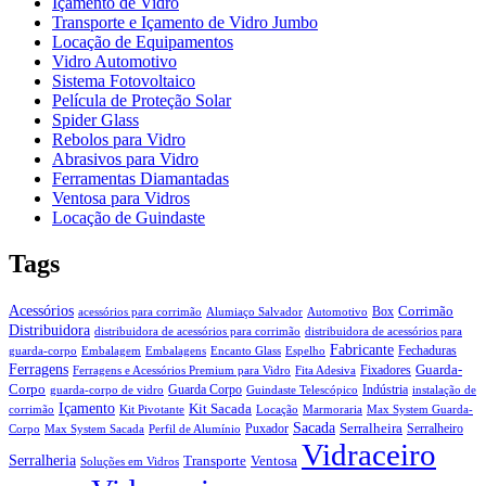
Içamento de Vidro
Transporte e Içamento de Vidro Jumbo
Locação de Equipamentos
Vidro Automotivo
Sistema Fotovoltaico
Película de Proteção Solar
Spider Glass
Rebolos para Vidro
Abrasivos para Vidro
Ferramentas Diamantadas
Ventosa para Vidros
Locação de Guindaste
Tags
Acessórios
Corrimão
Box
acessórios para corrimão
Alumiaço Salvador
Automotivo
Distribuidora
distribuidora de acessórios para corrimão
distribuidora de acessórios para
Fabricante
Fechaduras
guarda-corpo
Embalagem
Embalagens
Encanto Glass
Espelho
Ferragens
Guarda-
Fixadores
Ferragens e Acessórios Premium para Vidro
Fita Adesiva
Corpo
Guarda Corpo
Indústria
guarda-corpo de vidro
Guindaste Telescópico
instalação de
Içamento
Kit Sacada
corrimão
Kit Pivotante
Locação
Marmoraria
Max System Guarda-
Sacada
Serralheira
Puxador
Serralheiro
Corpo
Max System Sacada
Perfil de Alumínio
Vidraceiro
Serralheria
Transporte
Ventosa
Soluções em Vidros