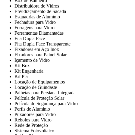
Box de Banheiro
Distribuidora de Vidros
Envidraçamento de Sacada
Esquadrias de Alumínio
Fechadura para Vidro
Ferragens para Vidro
Ferramentas Diamantadas
Fita Dupla Face
Fita Dupla Face Transparente
Fixadores em Aço Inox
Fixadores para Painel Solar
Içamento de Vidro
Kit Box
Kit Engenharia
Kit Pia
Locação de Equipamentos
Locação de Guindaste
Palhetas para Persiana Integrada
Película de Proteção Solar
Película de Segurança para Vidro
Perfis de Alumínio
Puxadores para Vidro
Rebolos para Vidro
Rede de Proteção
Sistema Fotovoltaico