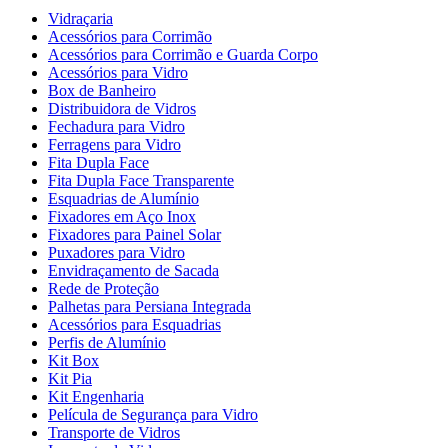
Vidraçaria
Acessórios para Corrimão
Acessórios para Corrimão e Guarda Corpo
Acessórios para Vidro
Box de Banheiro
Distribuidora de Vidros
Fechadura para Vidro
Ferragens para Vidro
Fita Dupla Face
Fita Dupla Face Transparente
Esquadrias de Alumínio
Fixadores em Aço Inox
Fixadores para Painel Solar
Puxadores para Vidro
Envidraçamento de Sacada
Rede de Proteção
Palhetas para Persiana Integrada
Acessórios para Esquadrias
Perfis de Alumínio
Kit Box
Kit Pia
Kit Engenharia
Película de Segurança para Vidro
Transporte de Vidros