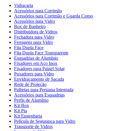
Vidraçaria
Acessórios para Corrimão
Acessórios para Corrimão e Guarda Corpo
Acessórios para Vidro
Box de Banheiro
Distribuidora de Vidros
Fechadura para Vidro
Ferragens para Vidro
Fita Dupla Face
Fita Dupla Face Transparente
Esquadrias de Alumínio
Fixadores em Aço Inox
Fixadores para Painel Solar
Puxadores para Vidro
Envidraçamento de Sacada
Rede de Proteção
Palhetas para Persiana Integrada
Acessórios para Esquadrias
Perfis de Alumínio
Kit Box
Kit Pia
Kit Engenharia
Película de Segurança para Vidro
Transporte de Vidros