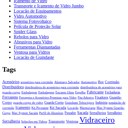
Içamento de Vidro
Transporte e Içamento de Vidro Jumbo
Locação de Equipamentos
Vidro Automotivo
Sistema Fotovoltaico
Película de Proteção Solar
Spider Glass
Rebolos para Vidro
Abrasivos para Vidro
Ferramentas Diamantadas
Ventosa para Vidros
Locação de Guindaste
Tags
Acessórios
Corrimão
Box
acessórios para corrimão
Alumiaço Salvador
Automotivo
Distribuidora
distribuidora de acessórios para corrimão
distribuidora de acessórios para
Fabricante
Fechaduras
guarda-corpo
Embalagem
Embalagens
Encanto Glass
Espelho
Ferragens
Guarda-
Fixadores
Ferragens e Acessórios Premium para Vidro
Fita Adesiva
Corpo
Guarda Corpo
Indústria
guarda-corpo de vidro
Guindaste Telescópico
instalação de
Içamento
Kit Sacada
corrimão
Kit Pivotante
Locação
Marmoraria
Max System Guarda-
Sacada
Serralheira
Puxador
Serralheiro
Corpo
Max System Sacada
Perfil de Alumínio
Vidraceiro
Serralheria
Transporte
Ventosa
Soluções em Vidros