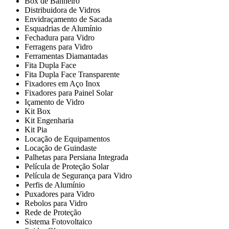
Box de Banheiro
Distribuidora de Vidros
Envidraçamento de Sacada
Esquadrias de Alumínio
Fechadura para Vidro
Ferragens para Vidro
Ferramentas Diamantadas
Fita Dupla Face
Fita Dupla Face Transparente
Fixadores em Aço Inox
Fixadores para Painel Solar
Içamento de Vidro
Kit Box
Kit Engenharia
Kit Pia
Locação de Equipamentos
Locação de Guindaste
Palhetas para Persiana Integrada
Película de Proteção Solar
Película de Segurança para Vidro
Perfis de Alumínio
Puxadores para Vidro
Rebolos para Vidro
Rede de Proteção
Sistema Fotovoltaico