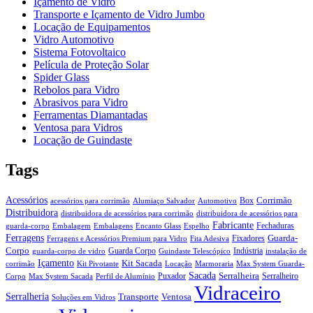
Içamento de Vidro
Transporte e Içamento de Vidro Jumbo
Locação de Equipamentos
Vidro Automotivo
Sistema Fotovoltaico
Película de Proteção Solar
Spider Glass
Rebolos para Vidro
Abrasivos para Vidro
Ferramentas Diamantadas
Ventosa para Vidros
Locação de Guindaste
Tags
Acessórios
Corrimão
Box
acessórios para corrimão
Alumiaço Salvador
Automotivo
Distribuidora
distribuidora de acessórios para corrimão
distribuidora de acessórios para
Fabricante
Fechaduras
guarda-corpo
Embalagem
Embalagens
Encanto Glass
Espelho
Ferragens
Guarda-
Fixadores
Ferragens e Acessórios Premium para Vidro
Fita Adesiva
Corpo
Guarda Corpo
Indústria
guarda-corpo de vidro
Guindaste Telescópico
instalação de
Içamento
Kit Sacada
corrimão
Kit Pivotante
Locação
Marmoraria
Max System Guarda-
Sacada
Serralheira
Puxador
Serralheiro
Corpo
Max System Sacada
Perfil de Alumínio
Vidraceiro
Serralheria
Transporte
Ventosa
Soluções em Vidros