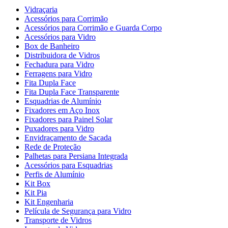
Vidraçaria
Acessórios para Corrimão
Acessórios para Corrimão e Guarda Corpo
Acessórios para Vidro
Box de Banheiro
Distribuidora de Vidros
Fechadura para Vidro
Ferragens para Vidro
Fita Dupla Face
Fita Dupla Face Transparente
Esquadrias de Alumínio
Fixadores em Aço Inox
Fixadores para Painel Solar
Puxadores para Vidro
Envidraçamento de Sacada
Rede de Proteção
Palhetas para Persiana Integrada
Acessórios para Esquadrias
Perfis de Alumínio
Kit Box
Kit Pia
Kit Engenharia
Película de Segurança para Vidro
Transporte de Vidros