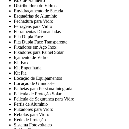
Box de Banheiro
Distribuidora de Vidros
Envidraçamento de Sacada
Esquadrias de Alumínio
Fechadura para Vidro
Ferragens para Vidro
Ferramentas Diamantadas
Fita Dupla Face
Fita Dupla Face Transparente
Fixadores em Aço Inox
Fixadores para Painel Solar
Içamento de Vidro
Kit Box
Kit Engenharia
Kit Pia
Locação de Equipamentos
Locação de Guindaste
Palhetas para Persiana Integrada
Película de Proteção Solar
Película de Segurança para Vidro
Perfis de Alumínio
Puxadores para Vidro
Rebolos para Vidro
Rede de Proteção
Sistema Fotovoltaico