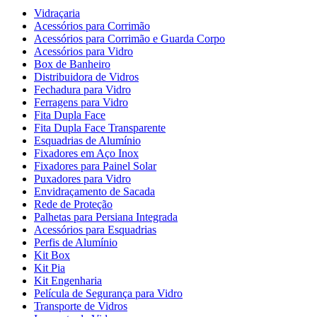
Vidraçaria
Acessórios para Corrimão
Acessórios para Corrimão e Guarda Corpo
Acessórios para Vidro
Box de Banheiro
Distribuidora de Vidros
Fechadura para Vidro
Ferragens para Vidro
Fita Dupla Face
Fita Dupla Face Transparente
Esquadrias de Alumínio
Fixadores em Aço Inox
Fixadores para Painel Solar
Puxadores para Vidro
Envidraçamento de Sacada
Rede de Proteção
Palhetas para Persiana Integrada
Acessórios para Esquadrias
Perfis de Alumínio
Kit Box
Kit Pia
Kit Engenharia
Película de Segurança para Vidro
Transporte de Vidros