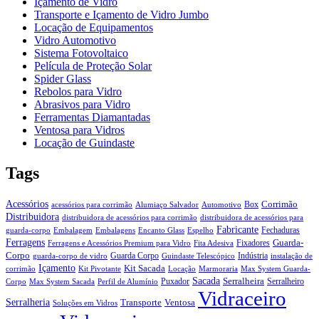
Içamento de Vidro
Transporte e Içamento de Vidro Jumbo
Locação de Equipamentos
Vidro Automotivo
Sistema Fotovoltaico
Película de Proteção Solar
Spider Glass
Rebolos para Vidro
Abrasivos para Vidro
Ferramentas Diamantadas
Ventosa para Vidros
Locação de Guindaste
Tags
Acessórios
Corrimão
Box
acessórios para corrimão
Alumiaço Salvador
Automotivo
Distribuidora
distribuidora de acessórios para corrimão
distribuidora de acessórios para
Fabricante
Fechaduras
guarda-corpo
Embalagem
Embalagens
Encanto Glass
Espelho
Ferragens
Guarda-
Fixadores
Ferragens e Acessórios Premium para Vidro
Fita Adesiva
Corpo
Guarda Corpo
Indústria
guarda-corpo de vidro
Guindaste Telescópico
instalação de
Içamento
Kit Sacada
corrimão
Kit Pivotante
Locação
Marmoraria
Max System Guarda-
Sacada
Serralheira
Puxador
Serralheiro
Corpo
Max System Sacada
Perfil de Alumínio
Vidraceiro
Serralheria
Transporte
Ventosa
Soluções em Vidros