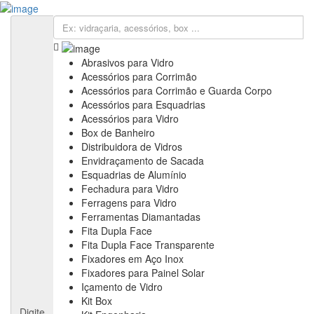
Cadastre sua Vidraçaria
Sign In
Cadastre sua Vidraçaria
Home
Empresas
Abrasivos para Vidro
Anuncie
Acessórios para Corrimão
Informativos
Acessórios para Corrimão e Guarda Corpo
Notícias & Negócios
Acessórios para Esquadrias
Feiras & Eventos
Acessórios para Vidro
Vídeos
Box de Banheiro
Contato
Distribuidora de Vidros
Fale Conosco
Envidraçamento de Sacada
Assine nossa Newsletter
Esquadrias de Alumínio
Fechadura para Vidro
Ferragens para Vidro
Ferramentas Diamantadas
Fita Dupla Face
Fita Dupla Face Transparente
Fixadores em Aço Inox
Fixadores para Painel Solar
Içamento de Vidro
Kit Box
Digite